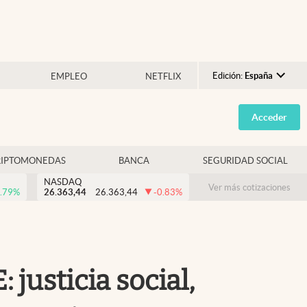
Edición:
España
EMPLEO
NETFLIX
Argentina
Acceder
España
México
RIPTOMONEDAS
BANCA
SEGURIDAD SOCIAL
USA
NASDAQ
Colombia
Ver más cotizaciones
.79
%
26.363,44
26.363,44
-0.83
%
Uruguay
 justicia social,