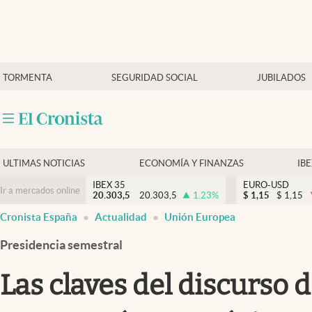
Últimas Noticias
TORMENTA
SEGURIDAD SOCIAL
JUBILADOS
Economía y finanzas
Política
Actualidad
Criptomonedas
ULTIMAS NOTICIAS
ECONOMÍA Y FINANZAS
IB
IBEX 35
EURO-USD
Ir a mercados online
20.303,5
20.303,5
1.23
%
$
1,15
$
1,15
Cronista España
Actualidad
Unión Europea
Presidencia semestral
Las claves del discurso d