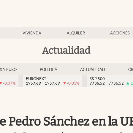
VIVIENDA
ALQUILER
ACCIONES
Actualidad
EX Y EURO
POLÍTICA
ACTUALIDAD
C
EURONEXT
S&P 500
-0.07
%
1957,69
1957,69
-0.01
%
7736,52
7736,52
1
e Pedro Sánchez en la UE: