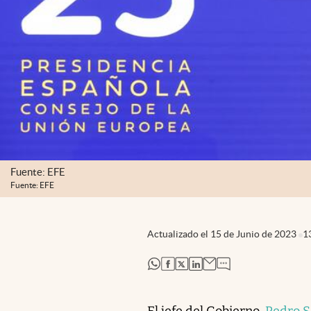
Fuente: EFE
Fuente: EFE
Actualizado el
15 de Junio de 2023
1
abre en nueva pestaña
abre en nueva pestaña
abre en nueva pestaña
abre en nueva pestaña
El jefe del Gobierno,
Pedro 