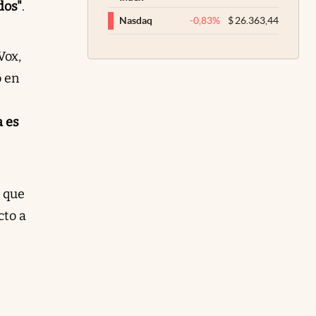
dos"
.
-0,83
%
$
26.363,44
Nasdaq
Vox,
o en
a es
 que
cto a