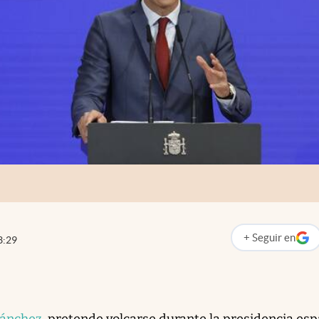
+
Seguir
en
3:29
abre en nueva p
Sánchez
, pretende volcarse durante la presidencia es