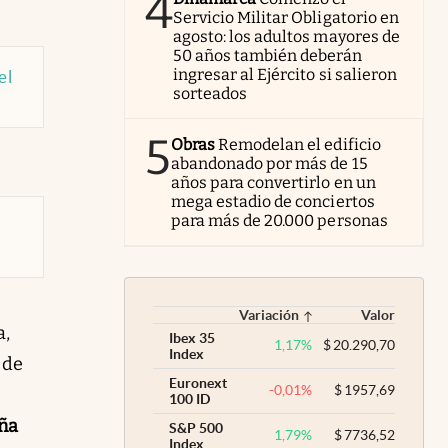
4
Servicio Militar Obligatorio en
agosto: los adultos mayores de
50 años también deberán
ingresar al Ejército si salieron
el
sorteados
5
Obras
Remodelan el edificio
abandonado por más de 15
años para convertirlo en un
mega estadio de conciertos
para más de 20.000 personas
e
Variación
Valor
a,
Ibex 35
1,17
%
$
20.290,70
Index
 de
Euronext
-0,01
%
$
1957,69
100 ID
ña
S&P 500
1,79
%
$
7736,52
Index