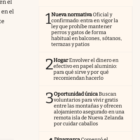
en el
, en el
1
Nueva normativa
Oficial y
confirmado: entra en vigor la
te
ley que prohíbe mantener
perros y gatos de forma
habitual en balcones, sótanos,
terrazas y patios
2
Hogar
Envolver el dinero en
efectivo en papel aluminio:
para qué sirve y por qué
recomiendan hacerlo
3
Oportunidad única
Buscan
voluntarios para vivir gratis
entre las montañas y ofrecen
alojamiento asegurado en una
remota isla de Nueva Zelanda
por cuidar caballos
Dinamarca
Comenzó el