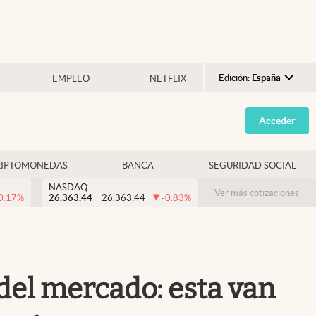
Edición:
España
EMPLEO
NETFLIX
Argentina
Acceder
España
México
RIPTOMONEDAS
BANCA
SEGURIDAD SOCIAL
USA
NASDAQ
Colombia
Ver más cotizaciones
0.17
%
26.363,44
26.363,44
-0.83
%
Uruguay
del mercado: esta van