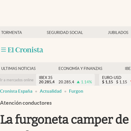
Últimas Noticias
TORMENTA
SEGURIDAD SOCIAL
JUBILADOS
Economía y finanzas
Política
Actualidad
Criptomonedas
ULTIMAS NOTICIAS
ECONOMÍA Y FINANZAS
IB
IBEX 35
EURO-USD
Ir a mercados online
20.285,4
20.285,4
1.14
%
$
1,15
$
1,15
Cronista España
Actualidad
Furgon
Atención conductores
La furgoneta camper de F