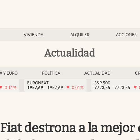
VIVIENDA
ALQUILER
ACCIONES
Actualidad
EX Y EURO
POLÍTICA
ACTUALIDAD
C
EURONEXT
S&P 500
-0.11
%
1957,69
1957,69
-0.01
%
7723,55
7723,55
-
iat destrona a la mejor 