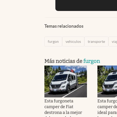
Temas relacionados
furgon
vehiculos
transporte
via
Más noticias de
furgon
Esta furgoneta
Esta furg
camper de Fiat
camper de
destrona a la mejor
ideal para