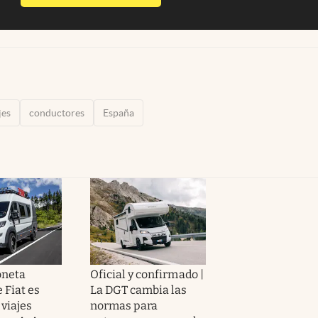
jes
conductores
España
oneta
Oficial y confirmado |
 Fiat es
La DGT cambia las
 viajes
normas para