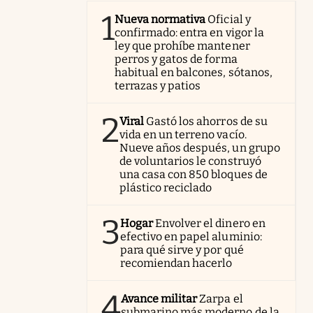
1
Nueva normativa
Oficial y
confirmado: entra en vigor la
ley que prohíbe mantener
perros y gatos de forma
habitual en balcones, sótanos,
terrazas y patios
2
Viral
Gastó los ahorros de su
vida en un terreno vacío.
Nueve años después, un grupo
de voluntarios le construyó
una casa con 850 bloques de
plástico reciclado
3
Hogar
Envolver el dinero en
efectivo en papel aluminio:
para qué sirve y por qué
recomiendan hacerlo
4
Avance militar
Zarpa el
submarino más moderno de la