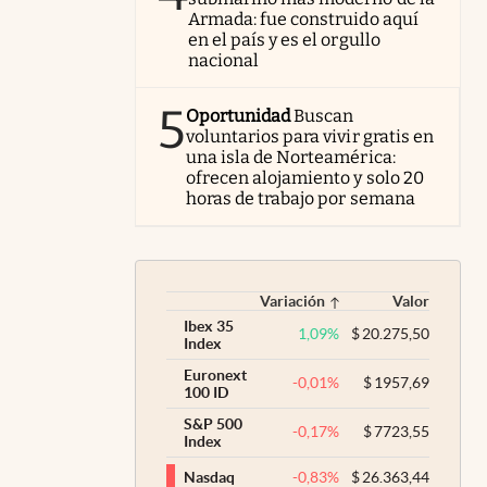
Armada: fue construido aquí
en el país y es el orgullo
nacional
5
Oportunidad
Buscan
voluntarios para vivir gratis en
una isla de Norteamérica:
ofrecen alojamiento y solo 20
horas de trabajo por semana
Variación
Valor
Ibex 35
1,09
%
$
20.275,50
Index
Euronext
-0,01
%
$
1957,69
100 ID
S&P 500
-0,17
%
$
7723,55
Index
-0,83
%
$
26.363,44
Nasdaq