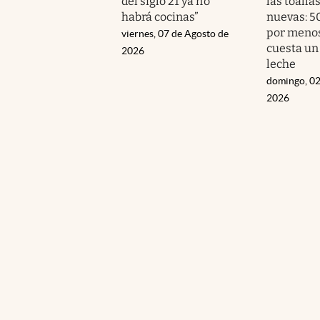
del siglo 21 ya no
las toalla
habrá cocinas”
nuevas: 5
por menos
viernes, 07 de Agosto de
cuesta un
2026
leche
domingo, 02
2026