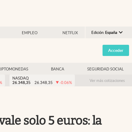
Edición:
España
EMPLEO
NETFLIX
Argentina
Acceder
España
México
RIPTOMONEDAS
BANCA
SEGURIDAD SOCIAL
USA
NASDAQ
Colombia
Ver más cotizaciones
%
26.348,35
26.348,35
-0.06
%
Uruguay
le solo 5 euros: la