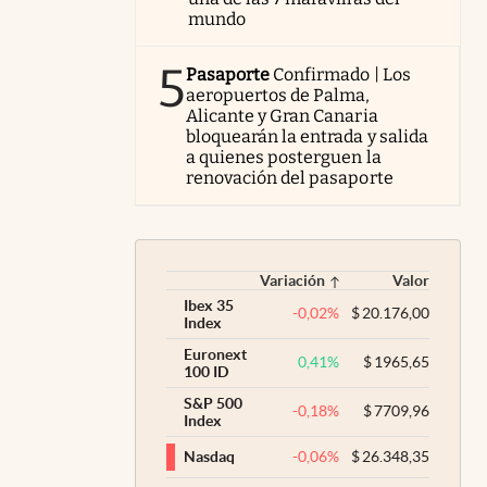
mundo
5
Pasaporte
Confirmado | Los
aeropuertos de Palma,
Alicante y Gran Canaria
bloquearán la entrada y salida
a quienes posterguen la
renovación del pasaporte
Variación
Valor
Ibex 35
-0,02
%
$
20.176,00
Index
Euronext
0,41
%
$
1965,65
100 ID
S&P 500
-0,18
%
$
7709,96
Index
-0,06
%
$
26.348,35
Nasdaq