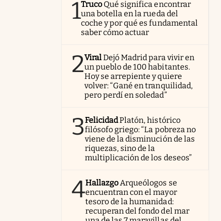
1
Truco
Qué significa encontrar
una botella en la rueda del
coche y por qué es fundamental
saber cómo actuar
2
Viral
Dejó Madrid para vivir en
un pueblo de 100 habitantes.
Hoy se arrepiente y quiere
volver: “Gané en tranquilidad,
pero perdí en soledad”
3
Felicidad
Platón, histórico
filósofo griego: “La pobreza no
viene de la disminución de las
riquezas, sino de la
multiplicación de los deseos”
4
Hallazgo
Arqueólogos se
encuentran con el mayor
tesoro de la humanidad:
recuperan del fondo del mar
una de las 7 maravillas del