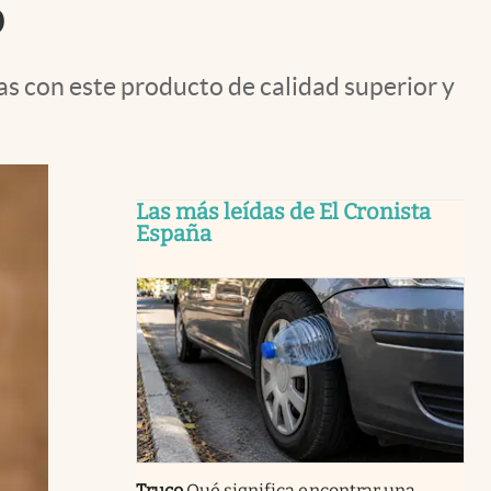
o
as con este producto de calidad superior y
Las más leídas de El Cronista
España
Truco
Qué significa encontrar una