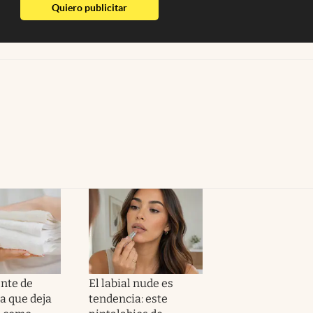
abre en nueva pestaña
Quiero publicitar
ente de
El labial nude es
 que deja
tendencia: este