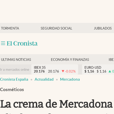
Últimas Noticias
TORMENTA
SEGURIDAD SOCIAL
JUBILADOS
Economía y finanzas
Política
Actualidad
Criptomonedas
ULTIMAS NOTICIAS
ECONOMÍA Y FINANZAS
IB
IBEX 35
EURO-USD
Ir a mercados online
20.176
20.176
-0.02
%
$
1,16
$
1,16
0
Cronista España
Actualidad
Mercadona
Cosméticos
La crema de Mercadona qu