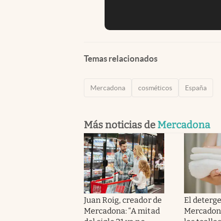
Temas relacionados
Mercadona
cosméticos
España
Más noticias de
Mercadona
Juan Roig, creador de
El deterg
Mercadona: “A mitad
Mercadona