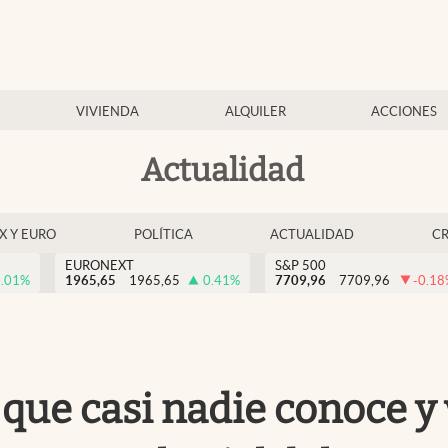
VIVIENDA
ALQUILER
ACCIONES
Actualidad
EX Y EURO
POLÍTICA
ACTUALIDAD
C
EURONEXT
S&P 500
.01
%
1965,65
1965,65
0.41
%
7709,96
7709,96
-0.18
e casi nadie conoce y va