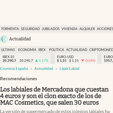
Últimas Noticias
TORMENTA
SEGURIDAD
JUBILADOS
VIVIENDA
ALQUILER
ACCIONE
Economía y finanzas
SOCIAL
Argentina
Actualidad
Política
España
Actualidad
ULTIMAS
ECONOMÍA
IBEX
POLÍTICA
ACTUALIDAD
CRIPTOMONE
México
NOTICIAS
Y
Y
IBEX 35
EURO-USD
EURO
Criptomonedas
20.290,7
20.290,7
1.17
%
$
1,15
$
1,15
-0.04
%
USA
1957
FINANZAS
EURO
Cronista España
Actualidad
Lápiz Labial
Colombia
España
Uruguay
Recomendaciones
Los labiales de Mercadona que cuestan
4 euros y son el clon exacto de los de
MAC Cosmetics, que salen 30 euros
La versión de supermercado de estos icónicos labiales ha