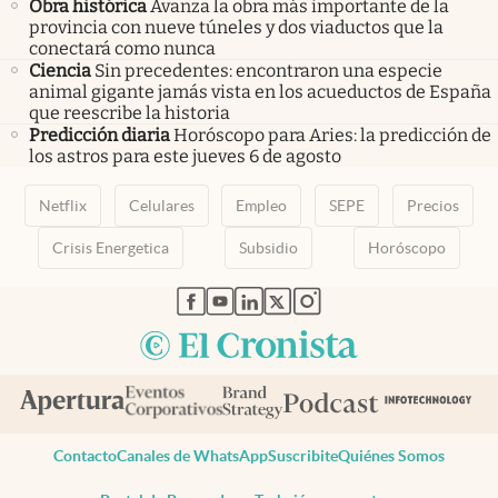
Obra histórica
Avanza la obra más importante de la
provincia con nueve túneles y dos viaductos que la
conectará como nunca
Ciencia
Sin precedentes: encontraron una especie
animal gigante jamás vista en los acueductos de España
que reescribe la historia
Predicción diaria
Horóscopo para Aries: la predicción de
los astros para este jueves 6 de agosto
Netflix
Celulares
Empleo
SEPE
Precios
Crisis Energetica
Subsidio
Horóscopo
abre en nueva pestaña
abre en nueva pestaña
abre en nueva pestaña
abre en nueva pestaña
abre en nueva pestaña
Contacto
Canales de WhatsApp
Suscribite
Quiénes Somos