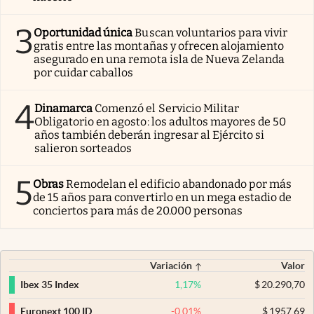
3
Oportunidad única
Buscan voluntarios para vivir
gratis entre las montañas y ofrecen alojamiento
asegurado en una remota isla de Nueva Zelanda
por cuidar caballos
4
Dinamarca
Comenzó el Servicio Militar
Obligatorio en agosto: los adultos mayores de 50
años también deberán ingresar al Ejército si
salieron sorteados
5
Obras
Remodelan el edificio abandonado por más
de 15 años para convertirlo en un mega estadio de
conciertos para más de 20.000 personas
Variación
Valor
1,17
%
$
20.290,70
Ibex 35 Index
-0,01
%
$
1957,69
Euronext 100 ID