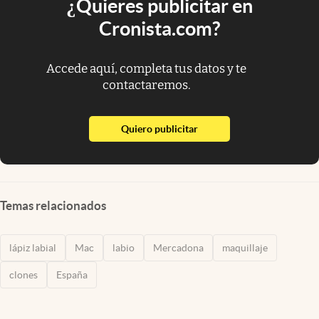
¿Quieres publicitar en
Cronista.com?
Accede aquí, completa tus datos y te
contactaremos.
abre en nueva pestaña
Quiero publicitar
Temas relacionados
lápiz labial
Mac
labio
Mercadona
maquillaje
clones
España