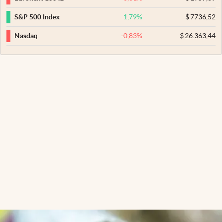
1,79
%
$
7736,52
S&P 500 Index
-0,83
%
$
26.363,44
Nasdaq