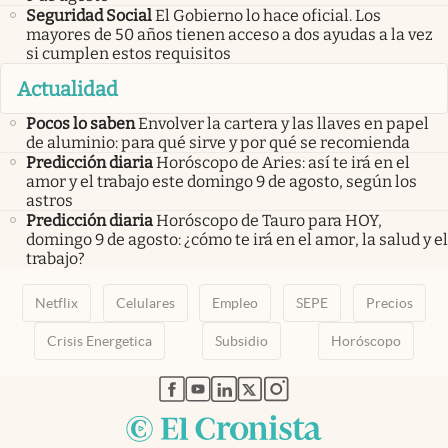
Seguridad Social
El Gobierno lo hace oficial. Los
mayores de 50 años tienen acceso a dos ayudas a la vez
si cumplen estos requisitos
Actualidad
Pocos lo saben
Envolver la cartera y las llaves en papel
de aluminio: para qué sirve y por qué se recomienda
Predicción diaria
Horóscopo de Aries: así te irá en el
amor y el trabajo este domingo 9 de agosto, según los
astros
Predicción diaria
Horóscopo de Tauro para HOY,
domingo 9 de agosto: ¿cómo te irá en el amor, la salud y el
trabajo?
Netflix
Celulares
Empleo
SEPE
Precios
Crisis Energetica
Subsidio
Horóscopo
abre en nueva pestaña
abre en nueva pestaña
abre en nueva pestaña
abre en nueva pestaña
abre en nueva pestaña