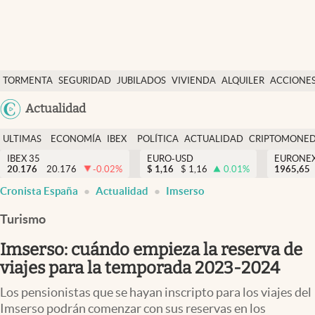
Últimas Noticias
TORMENTA
SEGURIDAD
JUBILADOS
VIVIENDA
ALQUILER
ACCIONE
Economía y finanzas
SOCIAL
Argentina
Actualidad
Política
España
Actualidad
ULTIMAS
ECONOMÍA
IBEX
POLÍTICA
ACTUALIDAD
CRIPTOMONE
México
NOTICIAS
Y
Y
IBEX 35
EURO-USD
EURONE
Criptomonedas
20.176
20.176
-0.02
%
$
1,16
$
1,16
0.01
%
USA
1965,65
FINANZAS
EURO
Cronista España
Actualidad
Imserso
Colombia
España
Uruguay
Turismo
Imserso: cuándo empieza la reserva de
viajes para la temporada 2023-2024
Los pensionistas que se hayan inscripto para los viajes del
Imserso podrán comenzar con sus reservas en los