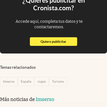
¿Quieres publicitar en
Cronista.com?
Accede aquí, completa tus datos y te
contactaremos.
abre en nueva pestaña
Quiero publicitar
Temas relacionados
Imserso
España
viajes
Turismo
Más noticias de
Imserso