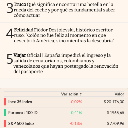
3
Truco
Qué significa encontrar una botella en la
rueda del coche y por qué es fundamental saber
cómo actuar
4
Felicidad
Fiódor Dostoievski, histórico escritor
ruso: “Colón no fue feliz al momento en que
descubrió América, sino mientras la descubría”
5
Viajar
Oficial | España impedirá el ingreso y la
salida de ecuatorianos, colombianos y
venezolanos que hayan postergado la renovación
del pasaporte
Variación
Valor
-0,02
%
$
20.176,00
Ibex 35 Index
0,41
%
$
1965,65
Euronext 100 ID
-0,18
%
$
7709,96
S&P 500 Index