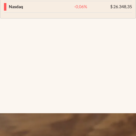
-0,06
%
$
26.348,35
Nasdaq