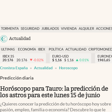
Últimas Noticias
TORMENTA
SEGURIDAD
JUBILADOS
VIVIENDA
ALQUILER
ACCIONE
Economía y finanzas
SOCIAL
Argentina
Actualidad
Política
España
Actualidad
ULTIMAS
ECONOMÍA
IBEX
POLÍTICA
ACTUALIDAD
CRIPTOMONE
México
NOTICIAS
Y
Y
IBEX 35
EURO-USD
EURONE
Criptomonedas
20.176
20.176
-0.02
%
$
1,16
$
1,16
0.01
%
USA
1965,65
FINANZAS
EURO
Cronista España
Actualidad
Horoscopo
Colombia
España
Uruguay
Predicción diaria
Horóscopo para Tauro: la predicción de
los astros para este lunes 15 de junio
¿Quieres conocer la predicción de tu horóscopo hoy sobre
pasión, empleo, familia o economía? Descubre lo que le