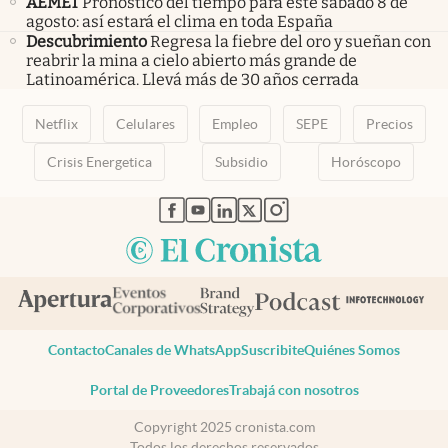
AEMET
Pronóstico del tiempo para este sábado 8 de
agosto: así estará el clima en toda España
Descubrimiento
Regresa la fiebre del oro y sueñan con
reabrir la mina a cielo abierto más grande de
Latinoamérica. Llevá más de 30 años cerrada
Netflix
Celulares
Empleo
SEPE
Precios
Crisis Energetica
Subsidio
Horóscopo
abre en nueva pestaña
abre en nueva pestaña
abre en nueva pestaña
abre en nueva pestaña
abre en nueva pestaña
Contacto
Canales de WhatsApp
Suscribite
Quiénes Somos
Portal de Proveedores
Trabajá con nosotros
Copyright 2025 cronista.com
Todos los derechos reservados