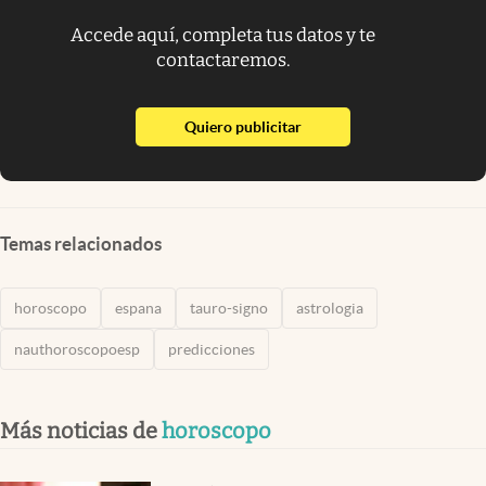
Accede aquí, completa tus datos y te
contactaremos.
abre en nueva pestaña
Quiero publicitar
Temas relacionados
horoscopo
espana
tauro-signo
astrologia
nauthoroscopoesp
predicciones
Más noticias de
horoscopo