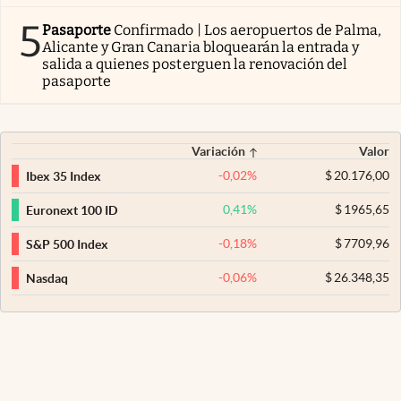
5
Pasaporte
Confirmado | Los aeropuertos de Palma,
Alicante y Gran Canaria bloquearán la entrada y
salida a quienes posterguen la renovación del
pasaporte
Variación
Valor
-0,02
%
$
20.176,00
Ibex 35 Index
0,41
%
$
1965,65
Euronext 100 ID
-0,18
%
$
7709,96
S&P 500 Index
-0,06
%
$
26.348,35
Nasdaq