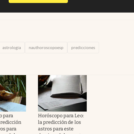
astrologia
nauthoroscopoesp
predicciones
o para
Horóscopo para Leo:
predicción
la predicción de los
ros para
astros para este