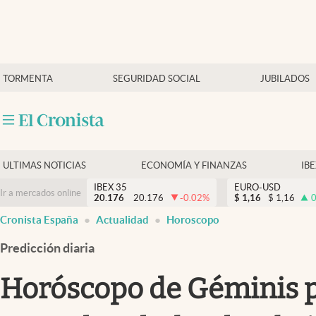
Últimas Noticias
TORMENTA
SEGURIDAD SOCIAL
JUBILADOS
Economía y finanzas
Política
Actualidad
Criptomonedas
ULTIMAS NOTICIAS
ECONOMÍA Y FINANZAS
IB
IBEX 35
EURO-USD
Ir a mercados online
20.176
20.176
-0.02
%
$
1,16
$
1,16
0
Cronista España
Actualidad
Horoscopo
Predicción diaria
Horóscopo de Géminis par