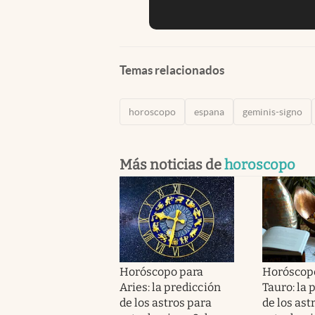
Temas relacionados
horoscopo
espana
geminis-signo
Más noticias de
horoscopo
Horóscopo para
Horóscop
Aries: la predicción
Tauro: la 
de los astros para
de los ast