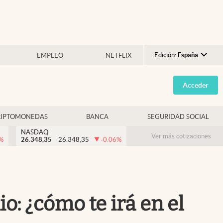
Edición:
España
EMPLEO
NETFLIX
Argentina
Acceder
España
México
RIPTOMONEDAS
BANCA
SEGURIDAD SOCIAL
USA
NASDAQ
Colombia
Ver más cotizaciones
%
26.348,35
26.348,35
-0.06
%
Uruguay
: ¿cómo te irá en el