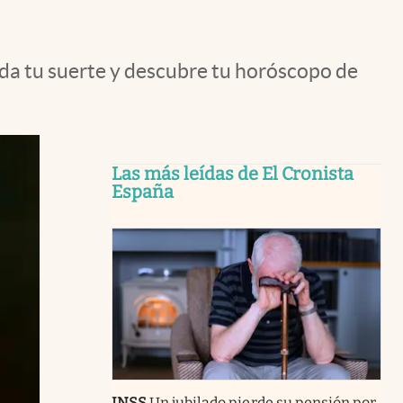
nda tu suerte y descubre tu horóscopo de
Las más leídas de El Cronista
España
INSS
Un jubilado pierde su pensión por