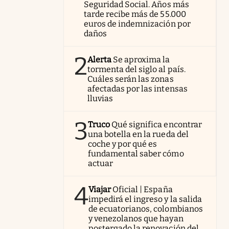
Seguridad Social. Años más
tarde recibe más de 55.000
euros de indemnización por
daños
2
Alerta
Se aproxima la
tormenta del siglo al país.
Cuáles serán las zonas
afectadas por las intensas
lluvias
3
Truco
Qué significa encontrar
una botella en la rueda del
coche y por qué es
fundamental saber cómo
actuar
4
Viajar
Oficial | España
impedirá el ingreso y la salida
de ecuatorianos, colombianos
y venezolanos que hayan
postergado la renovación del