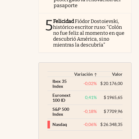
pasaporte
5
Felicidad
Fiódor Dostoievski,
histórico escritor ruso: “Colón
no fue feliz al momento en que
descubrió América, sino
mientras la descubría”
Variación
Valor
Ibex 35
-0,02
%
$
20.176,00
Index
Euronext
0,41
%
$
1965,65
100 ID
S&P 500
-0,18
%
$
7709,96
Index
-0,06
%
$
26.348,35
Nasdaq