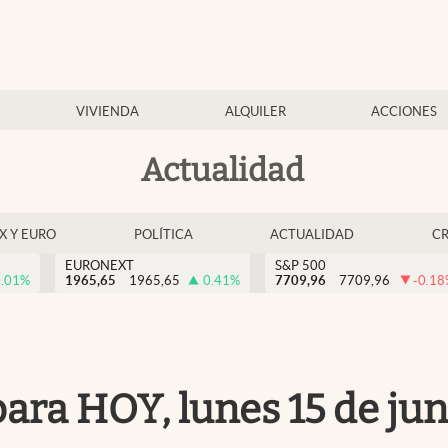
VIVIENDA
ALQUILER
ACCIONES
Actualidad
EX Y EURO
POLÍTICA
ACTUALIDAD
C
EURONEXT
S&P 500
.01
%
1965,65
1965,65
0.41
%
7709,96
7709,96
-0.18
a HOY, lunes 15 de junio