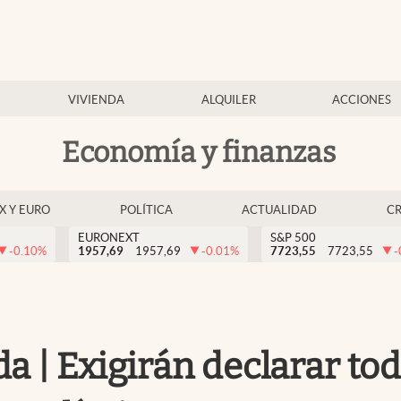
VIVIENDA
ALQUILER
ACCIONES
Economía y finanzas
EX Y EURO
POLÍTICA
ACTUALIDAD
C
EURONEXT
S&P 500
-0.10
%
1957,69
1957,69
-0.01
%
7723,55
7723,55
-
 | Exigirán declarar tod