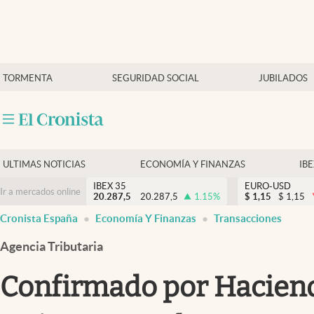
Últimas Noticias
TORMENTA
SEGURIDAD SOCIAL
JUBILADOS
Economía y finanzas
Política
Actualidad
Criptomonedas
ULTIMAS NOTICIAS
ECONOMÍA Y FINANZAS
IB
IBEX 35
EURO-USD
Ir a mercados online
20.287,5
20.287,5
1.15
%
$
1,15
$
1,15
Cronista España
Economía Y Finanzas
Transacciones
Agencia Tributaria
Confirmado por Hacienda