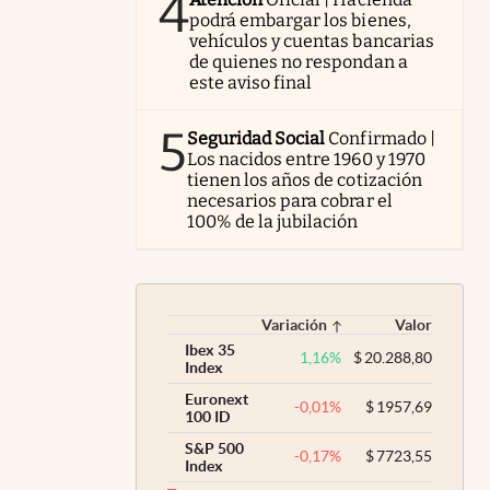
4
podrá embargar los bienes,
vehículos y cuentas bancarias
de quienes no respondan a
este aviso final
5
Seguridad Social
Confirmado |
Los nacidos entre 1960 y 1970
tienen los años de cotización
necesarios para cobrar el
100% de la jubilación
Variación
Valor
Ibex 35
1,16
%
$
20.288,80
Index
Euronext
-0,01
%
$
1957,69
100 ID
S&P 500
-0,17
%
$
7723,55
Index