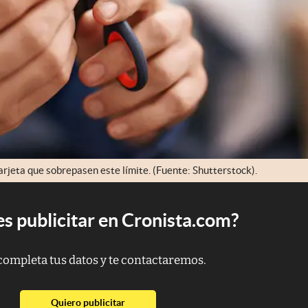
arjeta que sobrepasen este límite. (Fuente: Shutterstock).
s publicitar en Cronista.com?
completa tus datos y te contactaremos.
abre en nueva pestaña
Quiero publicitar