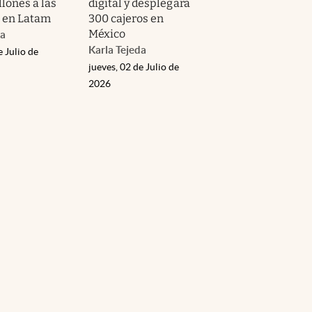
lones a las
digital y desplegará
 en Latam
300 cajeros en
México
da
Karla Tejeda
e Julio de
jueves, 02 de Julio de
2026