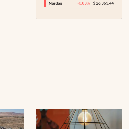
-0,83
%
$
26.363,44
Nasdaq