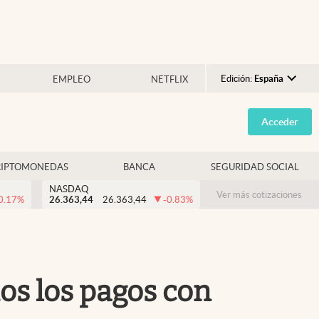
Edición:
España
EMPLEO
NETFLIX
Argentina
Acceder
España
México
RIPTOMONEDAS
BANCA
SEGURIDAD SOCIAL
USA
NASDAQ
Colombia
Ver más cotizaciones
0.17
%
26.363,44
26.363,44
-0.83
%
Uruguay
os los pagos con