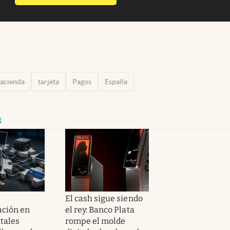
acienda
tarjeta
Pagos
España
s
El cash sigue siendo
ción en
el rey: Banco Plata
itales
rompe el molde