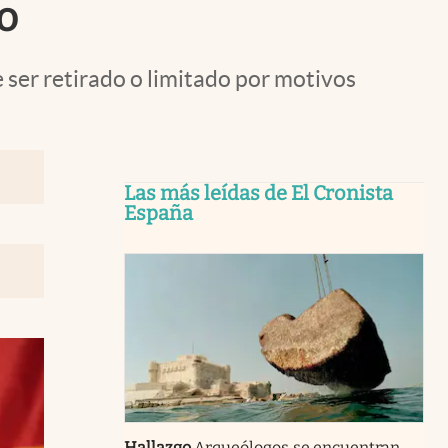
o
ser retirado o limitado por motivos
Las más leídas de El Cronista
España
Hallazgo
Arqueólogos se encuentran