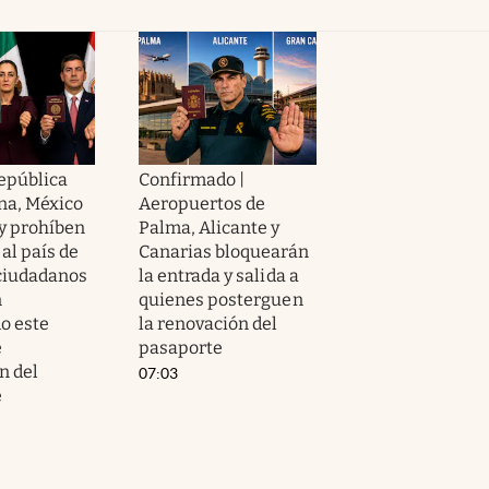
República
Confirmado |
na, México
Aeropuertos de
y prohíben
Palma, Alicante y
 al país de
Canarias bloquearán
 ciudadanos
la entrada y salida a
n
quienes posterguen
o este
la renovación del
e
pasaporte
n del
07:03
e