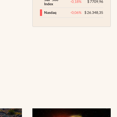
-0,18
%
$
7709,96
Index
-0,06
%
$
26.348,35
Nasdaq