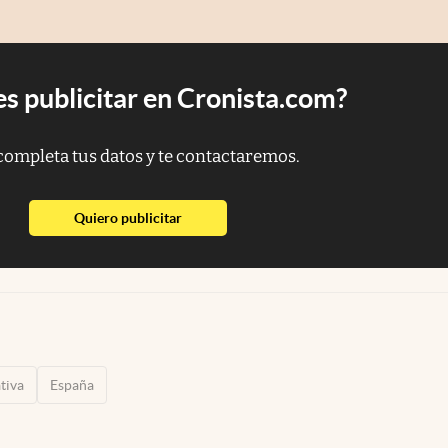
s publicitar en Cronista.com?
completa tus datos y te contactaremos.
abre en nueva pestaña
Quiero publicitar
tiva
España