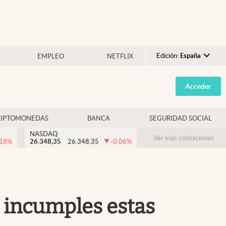
Edición:
España
EMPLEO
NETFLIX
Argentina
Acceder
España
México
RIPTOMONEDAS
BANCA
SEGURIDAD SOCIAL
USA
NASDAQ
Colombia
Ver más cotizaciones
.18
%
26.348,35
26.348,35
-0.06
%
Uruguay
si incumples estas