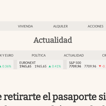
VIVIENDA
ALQUILER
ACCIONES
Actualidad
EX Y EURO
POLÍTICA
ACTUALIDAD
C
EURONEXT
S&P 500
0.36
%
1965,65
1965,65
0.41
%
7709,96
7709,96
-0
e retirarte el pasaporte 