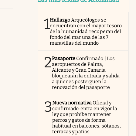
1
Hallazgo
Arqueólogos se
encuentran con el mayor tesoro
de la humanidad: recuperan del
fondo del mar una de las 7
maravillas del mundo
2
Pasaporte
Confirmado | Los
aeropuertos de Palma,
Alicante y Gran Canaria
bloquearán la entrada y salida
a quienes posterguen la
renovación del pasaporte
3
Nueva normativa
Oficial y
confirmado: entra en vigor la
ley que prohíbe mantener
perros y gatos de forma
habitual en balcones, sótanos,
terrazas y patios