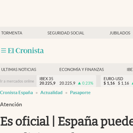
Últimas Noticias
TORMENTA
SEGURIDAD SOCIAL
JUBILADOS
Economía y finanzas
Política
Actualidad
Criptomonedas
ULTIMAS NOTICIAS
ECONOMÍA Y FINANZAS
IB
IBEX 35
EURO-USD
Ir a mercados online
20.225,9
20.225,9
0.23
%
$
1,16
$
1,16
Cronista España
Actualidad
Pasaporte
Atención
Es oficial | España pued