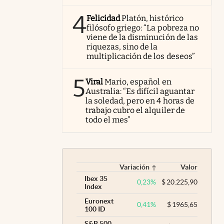
4
Felicidad
Platón, histórico
filósofo griego: “La pobreza no
viene de la disminución de las
riquezas, sino de la
multiplicación de los deseos”
5
Viral
Mario, español en
Australia: “Es difícil aguantar
la soledad, pero en 4 horas de
trabajo cubro el alquiler de
todo el mes”
Variación
Valor
Ibex 35
0,23
%
$
20.225,90
Index
Euronext
0,41
%
$
1965,65
100 ID
S&P 500