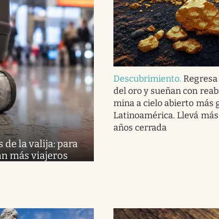
Descubrimiento
.
Regresa 
del oro y sueñan con reabr
mina a cielo abierto más 
Latinoamérica. Llevá más
años cerrada
de la valija: para
an más viajeros