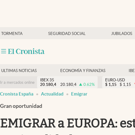
Últimas Noticias
TORMENTA
SEGURIDAD SOCIAL
JUBILADOS
Economía y finanzas
Política
Actualidad
Criptomonedas
ULTIMAS NOTICIAS
ECONOMÍA Y FINANZAS
IB
IBEX 35
EURO-USD
Ir a mercados online
20.180,4
20.180,4
0.62
%
$
1,15
$
1,15
Cronista España
Actualidad
Emigrar
Gran oportunidad
EMIGRAR a EUROPA: estos