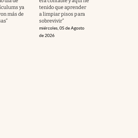
o día de
era contable y aquí he
rículums ya
tenido que aprender
ron más de
a limpiar pisos para
as”
sobrevivir”
miércoles, 05 de Agosto
de 2026