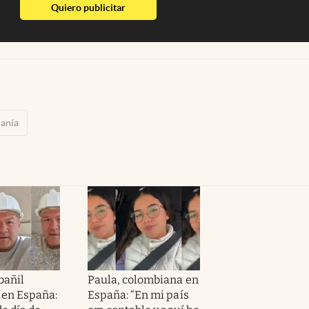
abre en nueva pestaña
Quiero publicitar
anía
bañil
Paula, colombiana en
 en España:
España: “En mi país