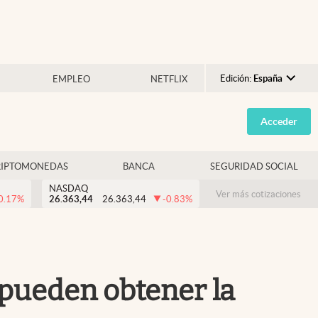
Edición:
España
EMPLEO
NETFLIX
Argentina
Acceder
España
México
RIPTOMONEDAS
BANCA
SEGURIDAD SOCIAL
USA
NASDAQ
Colombia
Ver más cotizaciones
0.17
%
26.363,44
26.363,44
-0.83
%
Uruguay
pueden obtener la