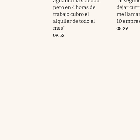
aguantar la soledad,
“al segund
pero en 4 horas de
dejar cur
trabajo cubro el
me llama
alquiler de todo el
10 empres
mes”
08:29
09:52