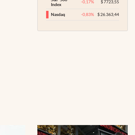
-0,17
%
$
7723,55
Index
-0,83
%
$
26.363,44
Nasdaq