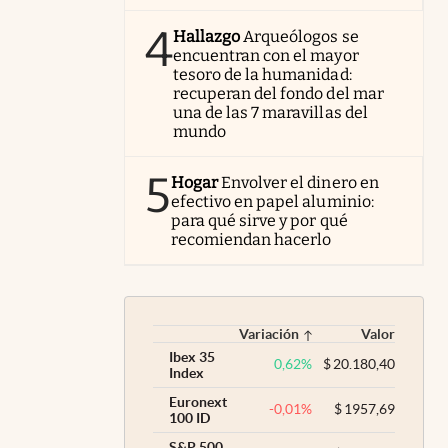
4
Hallazgo
Arqueólogos se
encuentran con el mayor
tesoro de la humanidad:
recuperan del fondo del mar
una de las 7 maravillas del
mundo
5
Hogar
Envolver el dinero en
efectivo en papel aluminio:
para qué sirve y por qué
recomiendan hacerlo
Variación
Valor
Ibex 35
0,62
%
$
20.180,40
Index
Euronext
-0,01
%
$
1957,69
100 ID
S&P 500