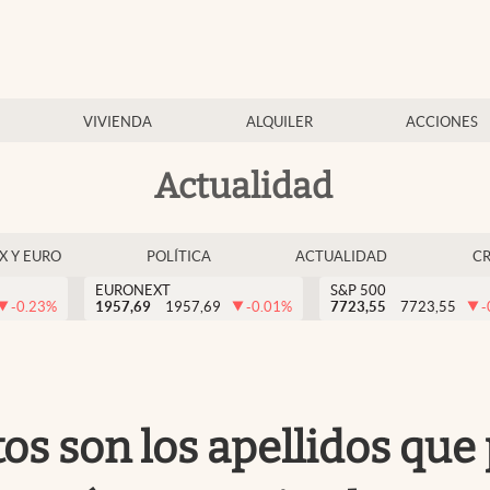
VIVIENDA
ALQUILER
ACCIONES
Actualidad
EX Y EURO
POLÍTICA
ACTUALIDAD
C
EURONEXT
S&P 500
-0.23
%
1957,69
1957,69
-0.01
%
7723,55
7723,55
-
 son los apellidos que 