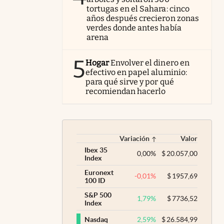
tortugas en el Sahara: cinco
años después crecieron zonas
verdes donde antes había
arena
5
Hogar
Envolver el dinero en
efectivo en papel aluminio:
para qué sirve y por qué
recomiendan hacerlo
Variación
Valor
Ibex 35
0,00
%
$
20.057,00
Index
Euronext
-0,01
%
$
1957,69
100 ID
S&P 500
1,79
%
$
7736,52
Index
2,59
%
$
26.584,99
Nasdaq