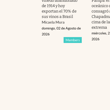
viñedo abandonado
Pampa: el
de 1914 y hoy
oceánico 
exportan el 70% de
consagró 
sus vinos a Brasil
Chapadmal
cima de la
Micaela Mura
extrema
domingo, 02 de Agosto de
miércoles, 2
2026
2026
Members