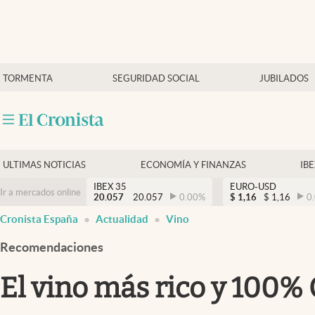
Últimas Noticias
TORMENTA
SEGURIDAD SOCIAL
JUBILADOS
Economía y finanzas
Política
Actualidad
Criptomonedas
ULTIMAS NOTICIAS
ECONOMÍA Y FINANZAS
IB
IBEX 35
EURO-USD
Ir a mercados online
20.057
20.057
0.00
%
$
1,16
$
1,16
0
Cronista España
Actualidad
Vino
Recomendaciones
El vino más rico y 100%