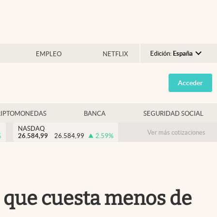
Edición:
España
EMPLEO
NETFLIX
Argentina
Acceder
España
México
RIPTOMONEDAS
BANCA
SEGURIDAD SOCIAL
USA
NASDAQ
Colombia
Ver más cotizaciones
%
26.584,99
26.584,99
2.59
%
Uruguay
o que cuesta menos de