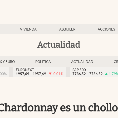
VIVIENDA
ALQUILER
ACCIONES
Actualidad
EX Y EURO
POLÍTICA
ACTUALIDAD
C
EURONEXT
S&P 500
.00
%
1957,69
1957,69
-0.01
%
7736,52
7736,52
1.79
 Chardonnay es un choll