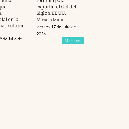
 pulso
fórmula para
que
exportar el Gol del
a
Siglo a EE.UU.
al en la
Micaela Mura
 viticultura
viernes, 17 de Julio de
2026
9 de Julio de
Members