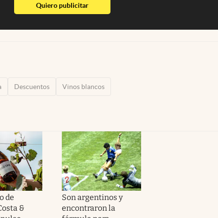
abre en nueva pestaña
Quiero publicitar
a
Descuentos
Vinos blancos
o de
Son argentinos y
Costa &
encontraron la