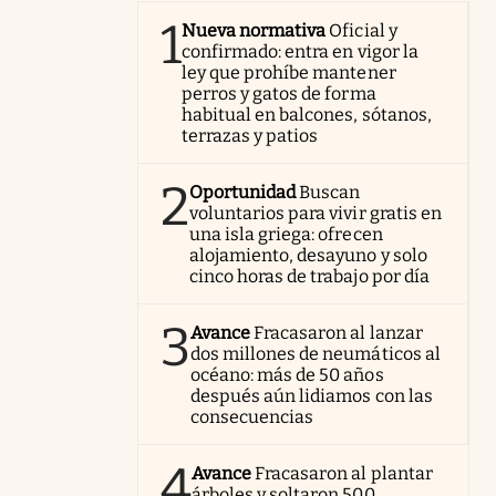
1
Nueva normativa
Oficial y
confirmado: entra en vigor la
ley que prohíbe mantener
perros y gatos de forma
habitual en balcones, sótanos,
terrazas y patios
2
Oportunidad
Buscan
voluntarios para vivir gratis en
una isla griega: ofrecen
alojamiento, desayuno y solo
cinco horas de trabajo por día
3
Avance
Fracasaron al lanzar
dos millones de neumáticos al
océano: más de 50 años
después aún lidiamos con las
consecuencias
4
Avance
Fracasaron al plantar
árboles y soltaron 500