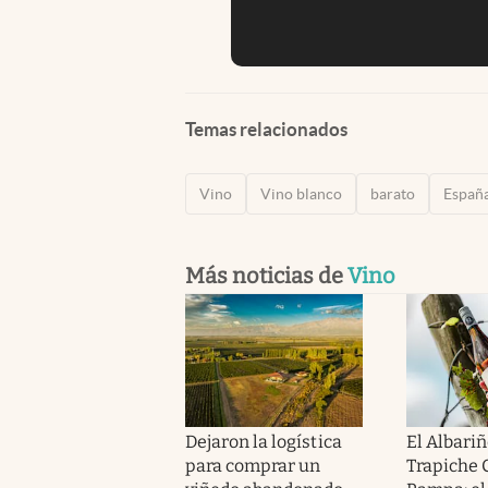
Temas relacionados
Vino
Vino blanco
barato
Españ
Más noticias de
Vino
Dejaron la logística
El Albariñ
para comprar un
Trapiche 