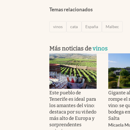
Temas relacionados
vinos
cata
España
Malbec
Más noticias de
vinos
Este pueblo de
Gigante a
Tenerife es ideal para
rompe el 
los amantes del vino:
vino: se q
destaca por su viñedo
bodega e
más alto de Europa y
Salta
sorprendentes
Micaela M