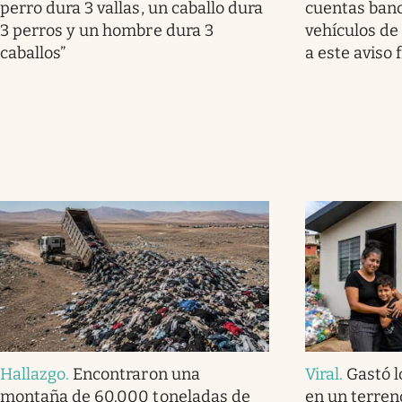
perro dura 3 vallas, un caballo dura
cuentas banc
3 perros y un hombre dura 3
vehículos de
caballos”
a este aviso f
Hallazgo
.
Encontraron una
Viral
.
Gastó l
montaña de 60.000 toneladas de
en un terren