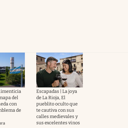
limenticia
Escapadas | La joya
mapa del
de La Rioja, El
ueda con
pueblito oculto que
mblema de
te cautiva con sus
calles medievales y
sus excelentes vinos
ura