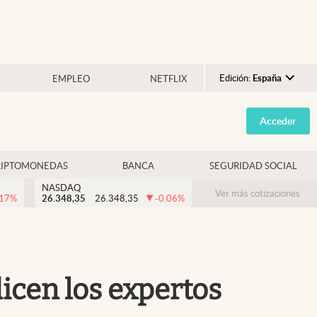
Edición:
España
EMPLEO
NETFLIX
Argentina
Acceder
España
México
RIPTOMONEDAS
BANCA
SEGURIDAD SOCIAL
USA
NASDAQ
Colombia
Ver más cotizaciones
.17
%
26.348,35
26.348,35
-0.06
%
Uruguay
dicen los expertos