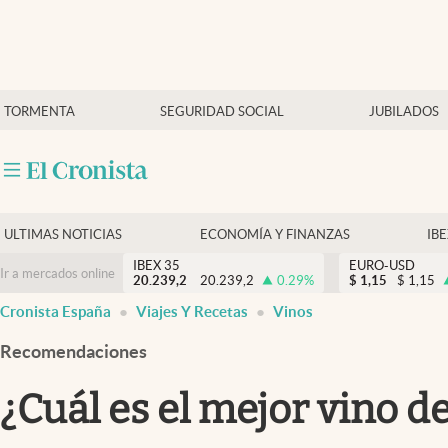
Últimas Noticias
TORMENTA
SEGURIDAD SOCIAL
JUBILADOS
Economía y finanzas
Política
Actualidad
Criptomonedas
ULTIMAS NOTICIAS
ECONOMÍA Y FINANZAS
IB
IBEX 35
EURO-USD
Ir a mercados online
20.239,2
20.239,2
0.29
%
$
1,15
$
1,15
Cronista España
Viajes Y Recetas
Vinos
Recomendaciones
¿Cuál es el mejor vino d