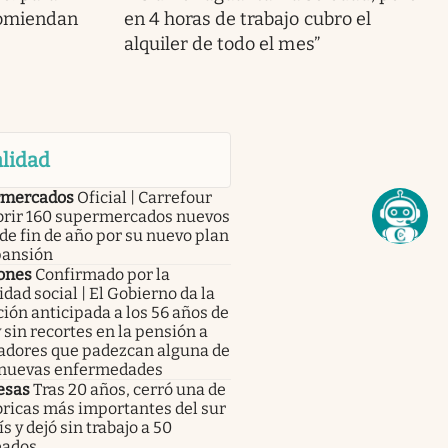
ecomiendan
en 4 horas de trabajo cubro el
alquiler de todo el mes”
lidad
mercados
Oficial | Carrefour
abrir 160 supermercados nuevos
de fin de año por su nuevo plan
pansión
ones
Confirmado por la
dad social | El Gobierno da la
ción anticipada a los 56 años de
 sin recortes en la pensión a
jadores que padezcan alguna de
 nuevas enfermedades
esas
Tras 20 años, cerró una de
bricas más importantes del sur
ís y dejó sin trabajo a 50
ados