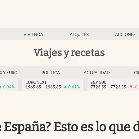
VIVIENDA
ALQUILER
ACCIONES
Viajes y recetas
EX Y EURO
POLÍTICA
ACTUALIDAD
C
EURONEXT
S&P 500
0.04
%
1965,65
1965,65
0.41
%
7723,55
7723,55
-0
e España? Esto es lo que 