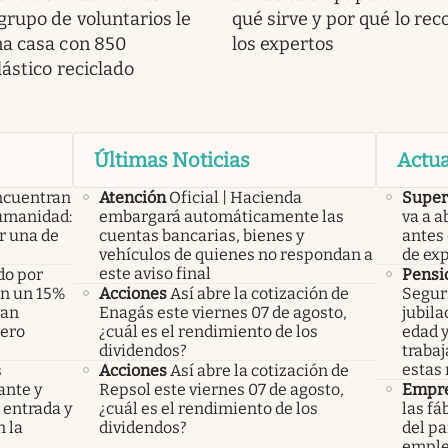
grupo de voluntarios le
qué sirve y por qué lo r
na casa con 850
los expertos
lástico reciclado
Últimas Noticias
Actua
ncuentran
Atención
Oficial | Hacienda
Super
humanidad:
embargará automáticamente las
va a 
r una de
cuentas bancarias, bienes y
antes 
vehículos de quienes no respondan a
de ex
este aviso final
do por
Pensi
án un 15%
Acciones
Así abre la cotización de
Seguri
yan
Enagás este viernes 07 de agosto,
jubila
pero
¿cuál es el rendimiento de los
edad y
dividendos?
traba
estas
s
Acciones
Así abre la cotización de
ante y
Repsol este viernes 07 de agosto,
Empr
 entrada y
¿cuál es el rendimiento de los
las fá
 la
dividendos?
del pa
emple