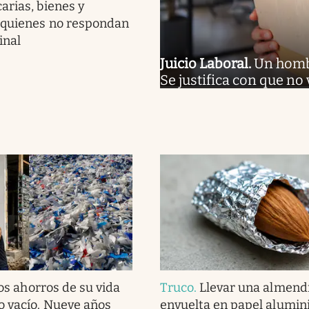
arias, bienes y
 quienes no respondan
inal
Juicio Laboral
.
Un hombr
Se justifica con que no
os ahorros de su vida
Truco
.
Llevar una almend
o vacío. Nueve años
envuelta en papel alumini