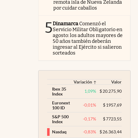
remota isla de Nueva Zelanda
por cuidar caballos
5
Dinamarca
Comenzó el
Servicio Militar Obligatorio en
agosto: los adultos mayores de
50 años también deberán
ingresar al Ejército si salieron
sorteados
Variación
Valor
Ibex 35
1,09
%
$
20.275,90
Index
Euronext
-0,01
%
$
1957,69
100 ID
S&P 500
-0,17
%
$
7723,55
Index
-0,83
%
$
26.363,44
Nasdaq