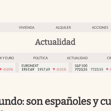
VIVIENDA
ALQUILER
ACCIONES
Actualidad
EX Y EURO
POLÍTICA
ACTUALIDAD
C
EURONEXT
S&P 500
-0.03
%
1957,69
1957,69
-0.01
%
7723,55
7723,55
-
undo: son españoles y c