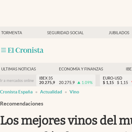
Últimas Noticias
TORMENTA
SEGURIDAD SOCIAL
JUBILADOS
Economía y finanzas
Política
Actualidad
Criptomonedas
ULTIMAS NOTICIAS
ECONOMÍA Y FINANZAS
IB
IBEX 35
EURO-USD
Ir a mercados online
20.275,9
20.275,9
1.09
%
$
1,15
$
1,15
Cronista España
Actualidad
Vino
Recomendaciones
Los mejores vinos del m