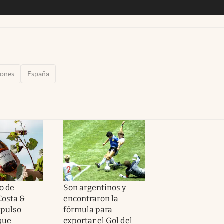
ones
España
o de
Son argentinos y
Costa &
encontraron la
 pulso
fórmula para
que
exportar el Gol del