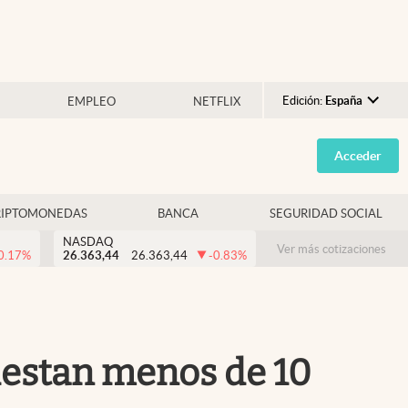
Edición:
España
EMPLEO
NETFLIX
Argentina
Acceder
España
México
RIPTOMONEDAS
BANCA
SEGURIDAD SOCIAL
USA
NASDAQ
Colombia
Ver más cotizaciones
0.17
%
26.363,44
26.363,44
-0.83
%
Uruguay
uestan menos de 10