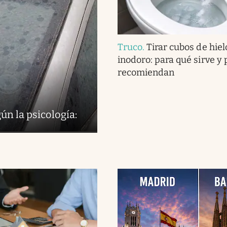
Truco
.
Tirar cubos de hielo
inodoro: para qué sirve y 
recomiendan
ún la psicología: