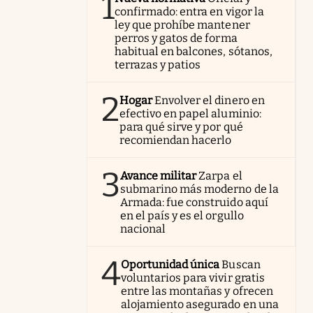
1
confirmado: entra en vigor la
ley que prohíbe mantener
perros y gatos de forma
habitual en balcones, sótanos,
terrazas y patios
2
Hogar
Envolver el dinero en
efectivo en papel aluminio:
para qué sirve y por qué
recomiendan hacerlo
3
Avance militar
Zarpa el
submarino más moderno de la
Armada: fue construido aquí
en el país y es el orgullo
nacional
4
Oportunidad única
Buscan
voluntarios para vivir gratis
entre las montañas y ofrecen
alojamiento asegurado en una