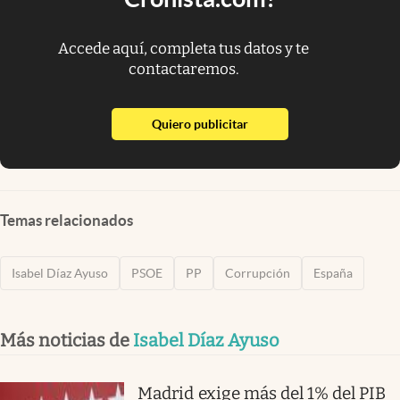
Accede aquí, completa tus datos y te
contactaremos.
abre en nueva pestaña
Quiero publicitar
Temas relacionados
Isabel Díaz Ayuso
PSOE
PP
Corrupción
España
Más noticias de
Isabel Díaz Ayuso
Madrid exige más del 1% del PIB