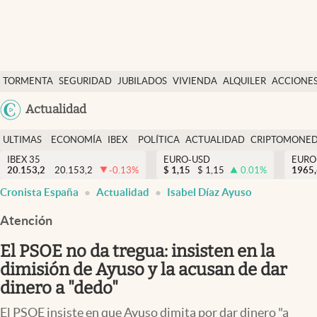
Últimas Noticias
TORMENTA
SEGURIDAD
JUBILADOS
VIVIENDA
ALQUILER
ACCIONE
Economía y finanzas
SOCIAL
Argentina
Actualidad
Política
España
Actualidad
ULTIMAS
ECONOMÍA
IBEX
POLÍTICA
ACTUALIDAD
CRIPTOMONE
México
NOTICIAS
Y
Y
IBEX 35
EURO-USD
EURO
Criptomonedas
20.153,2
20.153,2
-0.13
%
$
1,15
$
1,15
0.01
%
USA
1965
FINANZAS
EURO
Cronista España
Actualidad
Isabel Díaz Ayuso
Colombia
España
Uruguay
Atención
El PSOE no da tregua: insisten en la
dimisión de Ayuso y la acusan de dar
dinero a "dedo"
El PSOE insiste en que Ayuso dimita por dar dinero "a