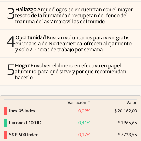
3
Hallazgo
Arqueólogos se encuentran con el mayor
tesoro de la humanidad: recuperan del fondo del
mar una de las 7 maravillas del mundo
4
Oportunidad
Buscan voluntarios para vivir gratis
en una isla de Norteamérica: ofrecen alojamiento
y solo 20 horas de trabajo por semana
5
Hogar
Envolver el dinero en efectivo en papel
aluminio: para qué sirve y por qué recomiendan
hacerlo
Variación
Valor
-0,09
%
$
20.162,00
Ibex 35 Index
0,41
%
$
1965,65
Euronext 100 ID
-0,17
%
$
7723,55
S&P 500 Index