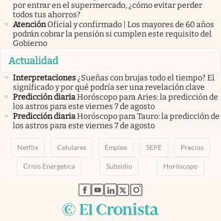
por entrar en el supermercado, ¿cómo evitar perder
todos tus ahorros?
Atención
Oficial y confirmado | Los mayores de 60 años
podrán cobrar la pensión si cumplen este requisito del
Gobierno
Actualidad
Interpretaciones
¿Sueñas con brujas todo el tiempo? El
significado y por qué podría ser una revelación clave
Predicción diaria
Horóscopo para Aries: la predicción de
los astros para este viernes 7 de agosto
Predicción diaria
Horóscopo para Tauro: la predicción de
los astros para este viernes 7 de agosto
Netflix
Celulares
Empleo
SEPE
Precios
Crisis Energetica
Subsidio
Horóscopo
abre en nueva pestaña
abre en nueva pestaña
abre en nueva pestaña
abre en nueva pestaña
abre en nueva pestaña