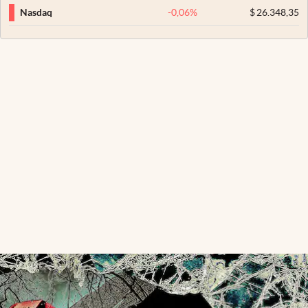
-0,06
%
$
26.348,35
Nasdaq