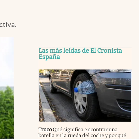
ctiva.
Las más leídas de El Cronista
España
Truco
Qué significa encontrar una
botella en la rueda del coche y por qué