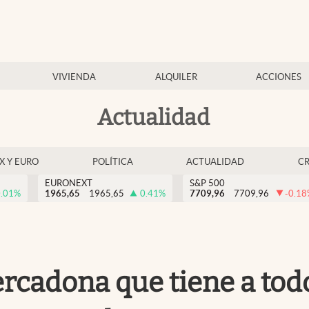
VIVIENDA
ALQUILER
ACCIONES
Actualidad
EX Y EURO
POLÍTICA
ACTUALIDAD
C
EURONEXT
S&P 500
.01
%
1965,65
1965,65
0.41
%
7709,96
7709,96
-0.18
rcadona que tiene a todo