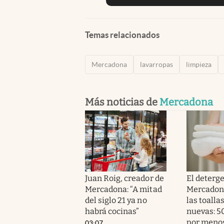
Temas relacionados
Mercadona
lavarropas
limpieza
Más noticias de
Mercadona
Juan Roig, creador de
El deterg
Mercadona: “A mitad
Mercadona
del siglo 21 ya no
las toalla
habrá cocinas”
nuevas: 5
por menos
03:07