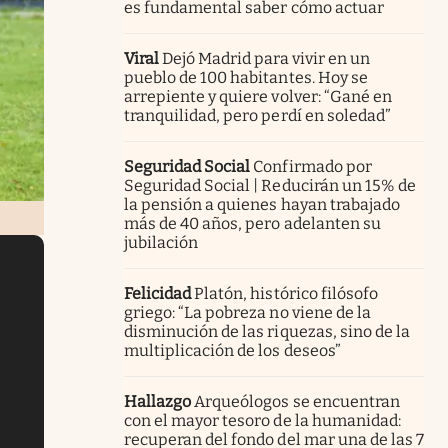
es fundamental saber cómo actuar
Viral
Dejó Madrid para vivir en un
pueblo de 100 habitantes. Hoy se
arrepiente y quiere volver: “Gané en
tranquilidad, pero perdí en soledad”
Seguridad Social
Confirmado por
Seguridad Social | Reducirán un 15% de
la pensión a quienes hayan trabajado
más de 40 años, pero adelanten su
jubilación
Felicidad
Platón, histórico filósofo
griego: “La pobreza no viene de la
disminución de las riquezas, sino de la
multiplicación de los deseos”
Hallazgo
Arqueólogos se encuentran
con el mayor tesoro de la humanidad:
recuperan del fondo del mar una de las 7