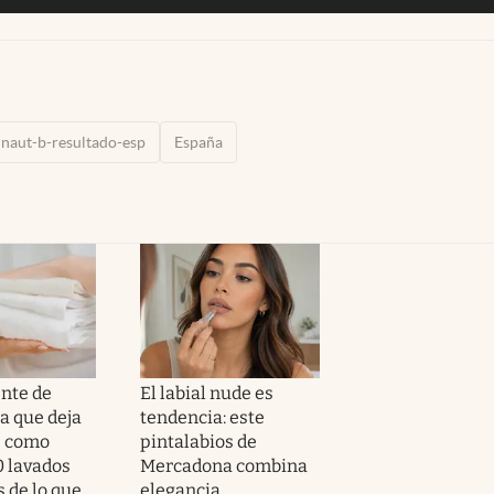
naut-b-resultado-esp
España
ente de
El labial nude es
 que deja
tendencia: este
s como
pintalabios de
0 lavados
Mercadona combina
 de lo que
elegancia,