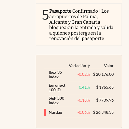
5
Pasaporte
Confirmado | Los
aeropuertos de Palma,
Alicante y Gran Canaria
bloquearán la entrada y salida
a quienes posterguen la
renovación del pasaporte
Variación
Valor
Ibex 35
-0,02
%
$
20.176,00
Index
Euronext
0,41
%
$
1965,65
100 ID
S&P 500
-0,18
%
$
7709,96
Index
-0,06
%
$
26.348,35
Nasdaq