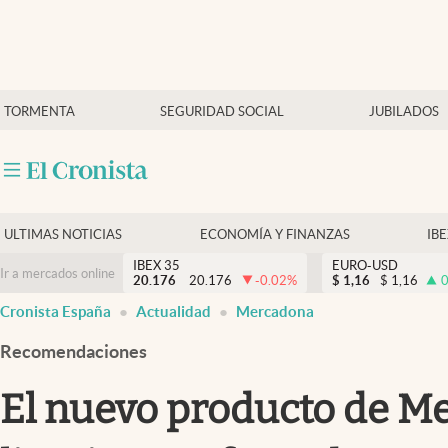
Últimas Noticias
TORMENTA
SEGURIDAD SOCIAL
JUBILADOS
Economía y finanzas
Política
Actualidad
Criptomonedas
ULTIMAS NOTICIAS
ECONOMÍA Y FINANZAS
IB
IBEX 35
EURO-USD
Ir a mercados online
20.176
20.176
-0.02
%
$
1,16
$
1,16
0
Cronista España
Actualidad
Mercadona
Recomendaciones
El nuevo producto de Me