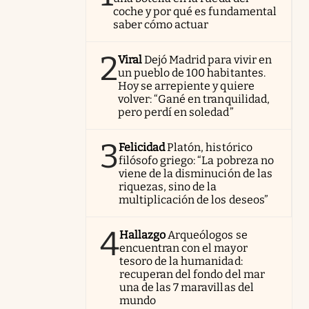
coche y por qué es fundamental
saber cómo actuar
2
Viral
Dejó Madrid para vivir en
un pueblo de 100 habitantes.
Hoy se arrepiente y quiere
volver: “Gané en tranquilidad,
pero perdí en soledad”
3
Felicidad
Platón, histórico
filósofo griego: “La pobreza no
viene de la disminución de las
riquezas, sino de la
multiplicación de los deseos”
4
Hallazgo
Arqueólogos se
encuentran con el mayor
tesoro de la humanidad:
recuperan del fondo del mar
una de las 7 maravillas del
mundo