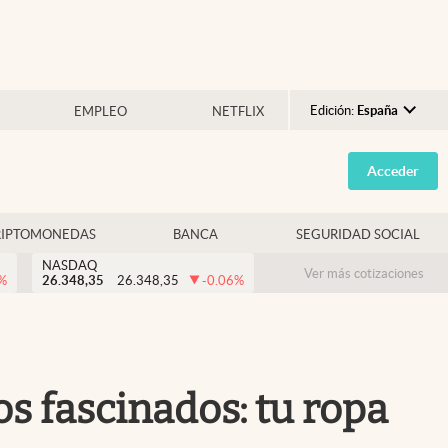
Edición:
España
EMPLEO
NETFLIX
Argentina
Acceder
España
México
RIPTOMONEDAS
BANCA
SEGURIDAD SOCIAL
USA
NASDAQ
Colombia
Ver más cotizaciones
%
26.348,35
26.348,35
-0.06
%
Uruguay
s fascinados: tu ropa