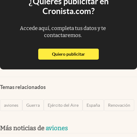
¿Quieres publicitar en
Cronista.com?
Accede aquí, completa tus datos y te
contactaremos.
abre en nueva pestaña
Quiero publicitar
Temas relacionados
aviones
Guerra
Ejército del Aire
España
Renovación
Más noticias de
aviones