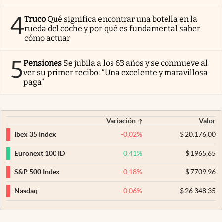
4
Truco
Qué significa encontrar una botella en la
rueda del coche y por qué es fundamental saber
cómo actuar
5
Pensiones
Se jubila a los 63 años y se conmueve al
ver su primer recibo: “Una excelente y maravillosa
paga”
Variación
Valor
-0,02
%
$
20.176,00
Ibex 35 Index
0,41
%
$
1965,65
Euronext 100 ID
-0,18
%
$
7709,96
S&P 500 Index
-0,06
%
$
26.348,35
Nasdaq