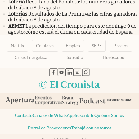
Lotería
Resultado del Bonoloto: los números ganadores
del sábado 8 de agosto
Loterías
Resultados de La Primitiva: las cifras ganadoras
del sábado 8 de agosto
AEMET
La predicción del tiempo para este domingo 9 de
agosto: cómo estará el clima en cada ciudad de España
Netflix
Celulares
Empleo
SEPE
Precios
Crisis Energetica
Subsidio
Horóscopo
abre en nueva pestaña
abre en nueva pestaña
abre en nueva pestaña
abre en nueva pestaña
abre en nueva pestaña
Contacto
Canales de WhatsApp
Suscribite
Quiénes Somos
Portal de Proveedores
Trabajá con nosotros