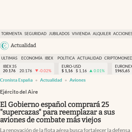
Últimas Noticias
TORMENTA
SEGURIDAD
JUBILADOS
VIVIENDA
ALQUILER
ACCIONE
Economía y finanzas
SOCIAL
Argentina
Actualidad
Política
España
Actualidad
ULTIMAS
ECONOMÍA
IBEX
POLÍTICA
ACTUALIDAD
CRIPTOMONE
México
NOTICIAS
Y
Y
IBEX 35
EURO-USD
EURONE
Criptomonedas
20.176
20.176
-0.02
%
$
1,16
$
1,16
0.01
%
USA
1965,65
FINANZAS
EURO
Cronista España
Actualidad
Aviones
Colombia
España
Uruguay
Ejército del Aire
El Gobierno español comprará 25
"supercazas" para reemplazar a sus
aviones de combate más viejos
La renovación de la flota aérea busca fortalecer la defensa