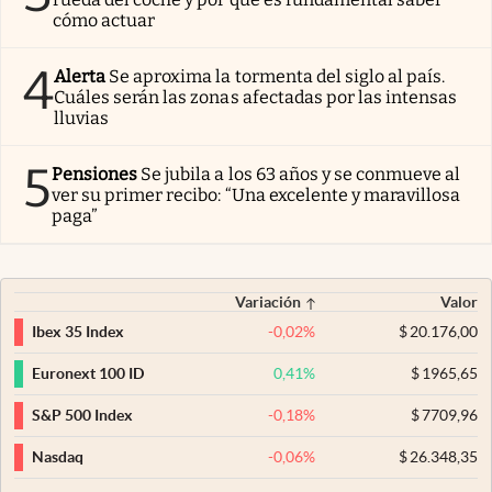
cómo actuar
4
Alerta
Se aproxima la tormenta del siglo al país.
Cuáles serán las zonas afectadas por las intensas
lluvias
5
Pensiones
Se jubila a los 63 años y se conmueve al
ver su primer recibo: “Una excelente y maravillosa
paga”
Variación
Valor
-0,02
%
$
20.176,00
Ibex 35 Index
0,41
%
$
1965,65
Euronext 100 ID
-0,18
%
$
7709,96
S&P 500 Index
-0,06
%
$
26.348,35
Nasdaq