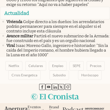
exige su retorno: “Aquí no va a haber papeles”
Actualidad
Vivienda
Golpe directo a los dueños: los arrendatarios
podrán permanecer para siempre en el alquiler si el
contrato incluye esta cláusula
Avance militar
Partirá el nuevo submarino de la Armada:
fue construido en el país y es un orgullo nacional
Viral
Isaac Moreno Gallo, ingeniero e historiador: “Sin la
caída del Imperio romano, el hombre hubiera llegado a
la Luna en el año 1000”
Netflix
Celulares
Empleo
SEPE
Precios
Crisis Energetica
Subsidio
Horóscopo
abre en nueva pestaña
abre en nueva pestaña
abre en nueva pestaña
abre en nueva pestaña
abre en nueva pestaña