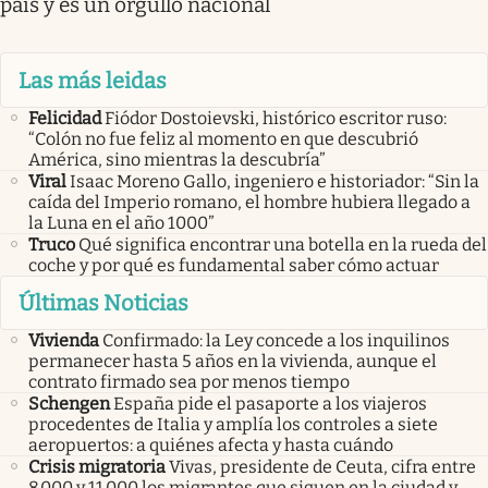
país y es un orgullo nacional
Las más leidas
Felicidad
Fiódor Dostoievski, histórico escritor ruso:
“Colón no fue feliz al momento en que descubrió
América, sino mientras la descubría”
Viral
Isaac Moreno Gallo, ingeniero e historiador: “Sin la
caída del Imperio romano, el hombre hubiera llegado a
la Luna en el año 1000”
Truco
Qué significa encontrar una botella en la rueda del
coche y por qué es fundamental saber cómo actuar
Últimas Noticias
Vivienda
Confirmado: la Ley concede a los inquilinos
permanecer hasta 5 años en la vivienda, aunque el
contrato firmado sea por menos tiempo
Schengen
España pide el pasaporte a los viajeros
procedentes de Italia y amplía los controles a siete
aeropuertos: a quiénes afecta y hasta cuándo
Crisis migratoria
Vivas, presidente de Ceuta, cifra entre
8.000 y 11.000 los migrantes que siguen en la ciudad y