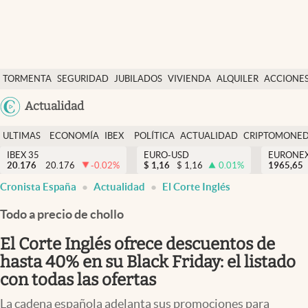
Últimas Noticias
TORMENTA
SEGURIDAD
JUBILADOS
VIVIENDA
ALQUILER
ACCIONE
Economía y finanzas
SOCIAL
Argentina
Actualidad
Política
España
Actualidad
ULTIMAS
ECONOMÍA
IBEX
POLÍTICA
ACTUALIDAD
CRIPTOMONE
México
NOTICIAS
Y
Y
IBEX 35
EURO-USD
EURONE
Criptomonedas
20.176
20.176
-0.02
%
$
1,16
$
1,16
0.01
%
USA
1965,65
FINANZAS
EURO
Cronista España
Actualidad
El Corte Inglés
Colombia
España
Uruguay
Todo a precio de chollo
El Corte Inglés ofrece descuentos de
hasta 40% en su Black Friday: el listado
con todas las ofertas
La cadena española adelanta sus promociones para