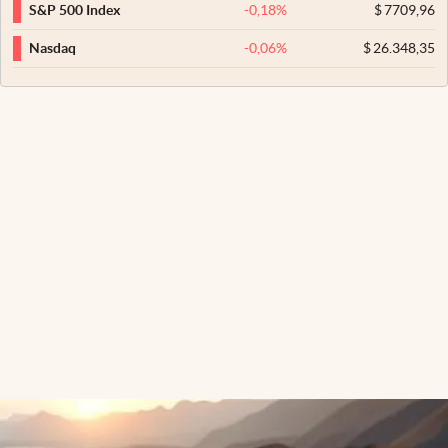
-0,18
%
$
7709,96
S&P 500 Index
-0,06
%
$
26.348,35
Nasdaq