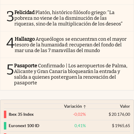
3
Felicidad
Platón, histórico filósofo griego: “La
pobreza no viene de la disminución de las
riquezas, sino de la multiplicación de los deseos”
4
Hallazgo
Arqueólogos se encuentran con el mayor
tesoro de la humanidad: recuperan del fondo del
mar una de las 7 maravillas del mundo
5
Pasaporte
Confirmado | Los aeropuertos de Palma,
Alicante y Gran Canaria bloquearán la entrada y
salida a quienes posterguen la renovación del
pasaporte
Variación
Valor
-0,02
%
$
20.176,00
Ibex 35 Index
0,41
%
$
1965,65
Euronext 100 ID