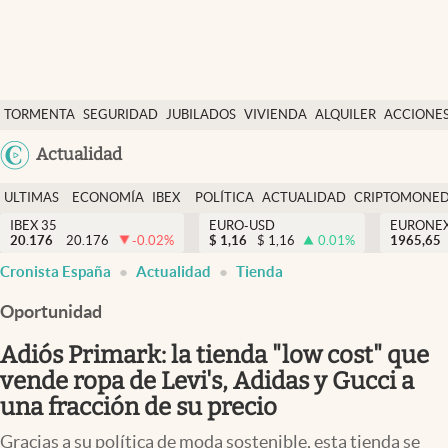
Últimas Noticias
TORMENTA
SEGURIDAD
JUBILADOS
VIVIENDA
ALQUILER
ACCIONE
Economía y finanzas
SOCIAL
Argentina
Actualidad
Política
España
Actualidad
ULTIMAS
ECONOMÍA
IBEX
POLÍTICA
ACTUALIDAD
CRIPTOMONE
México
NOTICIAS
Y
Y
IBEX 35
EURO-USD
EURONE
Criptomonedas
20.176
20.176
-0.02
%
$
1,16
$
1,16
0.01
%
USA
1965,65
FINANZAS
EURO
Cronista España
Actualidad
Tienda
Colombia
España
Uruguay
Oportunidad
Adiós Primark: la tienda "low cost" que
vende ropa de Levi's, Adidas y Gucci a
una fracción de su precio
Gracias a su política de moda sostenible, esta tienda se