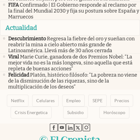
FIFA
Confirmado | El Gobierno responde al reclamo por
la final del Mundial 2030 y fija su postura sobre España y
Marruecos
Actualidad
Descubrimiento
Regresa la fiebre del oro y sueñan con
reabrir la mina a cielo abierto más grande de
Latinoamérica. Llevá más de 30 años cerrada
Viral
Marie Curie, ganadora de dos Premios Nobel: “La
mejor vida no es la más longeva, sino aquella que está
repleta de buenas acciones”
Felicidad
Platón, histórico filósofo: “La pobreza no viene
de la disminución de las riquezas, sino de la
multiplicación de los deseos”
Netflix
Celulares
Empleo
SEPE
Precios
Crisis Energetica
Subsidio
Horóscopo
abre en nueva pestaña
abre en nueva pestaña
abre en nueva pestaña
abre en nueva pestaña
abre en nueva pestaña