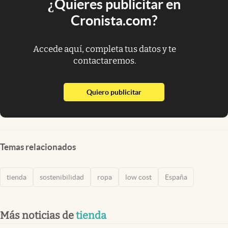
¿Quieres publicitar en
Cronista.com?
Accede aquí, completa tus datos y te
contactaremos.
abre en nueva pestaña
Quiero publicitar
Temas relacionados
tienda
sostenibilidad
ropa
low cost
España
Más noticias de
tienda