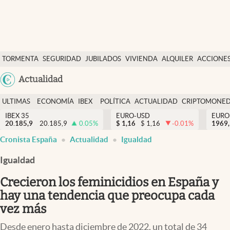
Últimas Noticias
TORMENTA
SEGURIDAD
JUBILADOS
VIVIENDA
ALQUILER
ACCIONE
Economía y finanzas
SOCIAL
Argentina
Actualidad
Política
España
Actualidad
ULTIMAS
ECONOMÍA
IBEX
POLÍTICA
ACTUALIDAD
CRIPTOMONE
México
NOTICIAS
Y
Y
IBEX 35
EURO-USD
EURO
Criptomonedas
20.185,9
20.185,9
0.05
%
$
1,16
$
1,16
-0.01
%
USA
1969,
FINANZAS
EURO
Cronista España
Actualidad
Igualdad
Colombia
España
Uruguay
Igualdad
Crecieron los feminicidios en España y
hay una tendencia que preocupa cada
vez más
Desde enero hasta diciembre de 2022, un total de 34