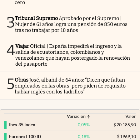
cero
3
Tribunal Supremo
Aprobado por el Supremo |
Mujer de 61 años logra una pensión de 850 euros
tras no trabajar por 18 años
4
Viajar
Oficial | España impedirá el ingreso y la
salida de ecuatorianos, colombianos y
venezolanos que hayan postergado la renovación
del pasaporte
5
Obras
José, albañil de 64 años: “Dicen que faltan
empleados en las obras, pero piden de requisito
hablar inglés con los ladrillos”
Variación
Valor
0,05
%
$
20.185,90
Ibex 35 Index
0,18
%
$
1969,10
Euronext 100 ID