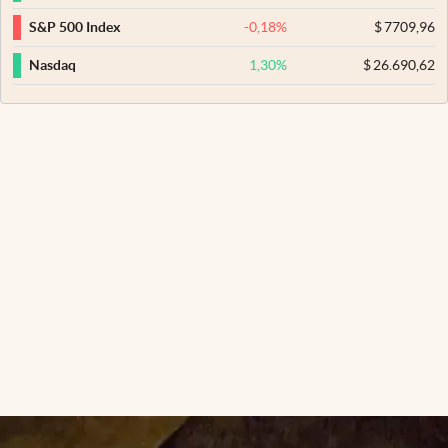
-0,18
%
$
7709,96
S&P 500 Index
1,30
%
$
26.690,62
Nasdaq