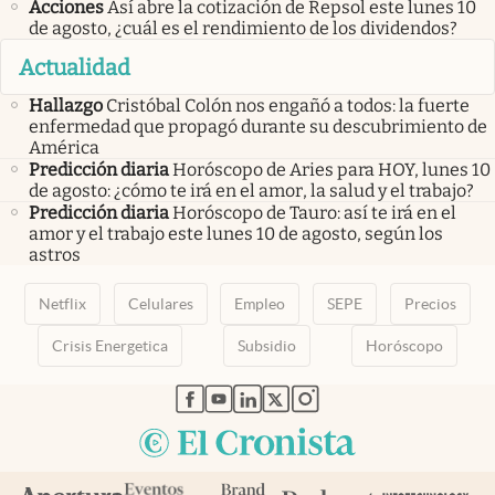
Acciones
Así abre la cotización de Repsol este lunes 10
de agosto, ¿cuál es el rendimiento de los dividendos?
Actualidad
Hallazgo
Cristóbal Colón nos engañó a todos: la fuerte
enfermedad que propagó durante su descubrimiento de
América
Predicción diaria
Horóscopo de Aries para HOY, lunes 10
de agosto: ¿cómo te irá en el amor, la salud y el trabajo?
Predicción diaria
Horóscopo de Tauro: así te irá en el
amor y el trabajo este lunes 10 de agosto, según los
astros
Netflix
Celulares
Empleo
SEPE
Precios
Crisis Energetica
Subsidio
Horóscopo
abre en nueva pestaña
abre en nueva pestaña
abre en nueva pestaña
abre en nueva pestaña
abre en nueva pestaña