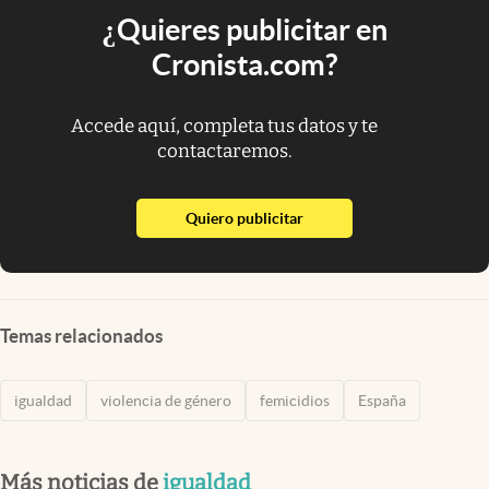
¿Quieres publicitar en
Cronista.com?
Accede aquí, completa tus datos y te
contactaremos.
abre en nueva pestaña
Quiero publicitar
Temas relacionados
igualdad
violencia de género
femicidios
España
Más noticias de
igualdad