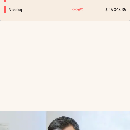
-0,06
%
$
26.348,35
Nasdaq