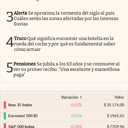
3
Alerta
Se aproxima la tormenta del siglo al país.
Cuáles serán las zonas afectadas por las intensas
lluvias
4
Truco
Qué significa encontrar una botella en la
rueda del coche y por qué es fundamental saber
cómo actuar
5
Pensiones
Se jubila a los 63 años y se conmueve al
ver su primer recibo: “Una excelente y maravillosa
paga”
Variación
Valor
-0,02
%
$
20.176,00
Ibex 35 Index
0,41
%
$
1965,65
Euronext 100 ID
-0,18
%
$
7709,96
S&P 500 Index