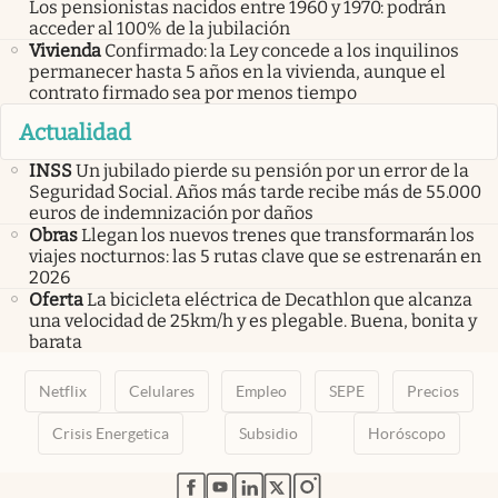
Los pensionistas nacidos entre 1960 y 1970: podrán
acceder al 100% de la jubilación
Vivienda
Confirmado: la Ley concede a los inquilinos
permanecer hasta 5 años en la vivienda, aunque el
contrato firmado sea por menos tiempo
Actualidad
INSS
Un jubilado pierde su pensión por un error de la
Seguridad Social. Años más tarde recibe más de 55.000
euros de indemnización por daños
Obras
Llegan los nuevos trenes que transformarán los
viajes nocturnos: las 5 rutas clave que se estrenarán en
2026
Oferta
La bicicleta eléctrica de Decathlon que alcanza
una velocidad de 25km/h y es plegable. Buena, bonita y
barata
Netflix
Celulares
Empleo
SEPE
Precios
Crisis Energetica
Subsidio
Horóscopo
abre en nueva pestaña
abre en nueva pestaña
abre en nueva pestaña
abre en nueva pestaña
abre en nueva pestaña