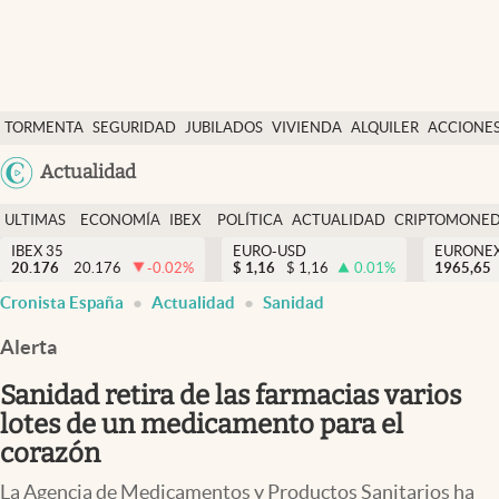
Últimas Noticias
TORMENTA
SEGURIDAD
JUBILADOS
VIVIENDA
ALQUILER
ACCIONE
Economía y finanzas
SOCIAL
Argentina
Actualidad
Política
España
Actualidad
ULTIMAS
ECONOMÍA
IBEX
POLÍTICA
ACTUALIDAD
CRIPTOMONE
México
NOTICIAS
Y
Y
IBEX 35
EURO-USD
EURONE
Criptomonedas
20.176
20.176
-0.02
%
$
1,16
$
1,16
0.01
%
USA
1965,65
FINANZAS
EURO
Cronista España
Actualidad
Sanidad
Colombia
España
Uruguay
Alerta
Sanidad retira de las farmacias varios
lotes de un medicamento para el
corazón
La Agencia de Medicamentos y Productos Sanitarios ha