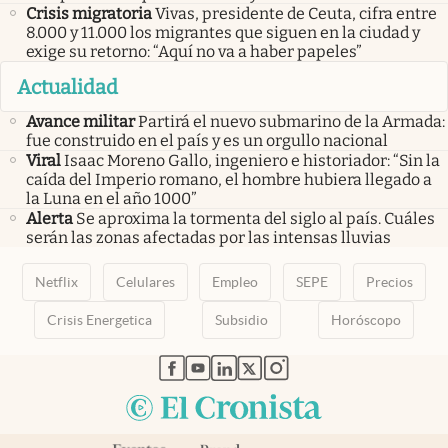
Crisis migratoria
Vivas, presidente de Ceuta, cifra entre
8.000 y 11.000 los migrantes que siguen en la ciudad y
exige su retorno: “Aquí no va a haber papeles”
Actualidad
Avance militar
Partirá el nuevo submarino de la Armada:
fue construido en el país y es un orgullo nacional
Viral
Isaac Moreno Gallo, ingeniero e historiador: “Sin la
caída del Imperio romano, el hombre hubiera llegado a
la Luna en el año 1000”
Alerta
Se aproxima la tormenta del siglo al país. Cuáles
serán las zonas afectadas por las intensas lluvias
Netflix
Celulares
Empleo
SEPE
Precios
Crisis Energetica
Subsidio
Horóscopo
abre en nueva pestaña
abre en nueva pestaña
abre en nueva pestaña
abre en nueva pestaña
abre en nueva pestaña