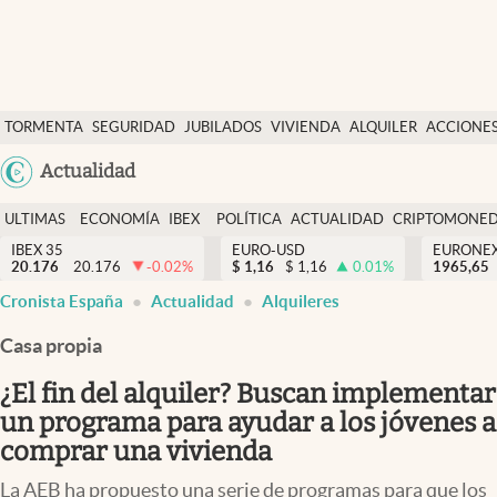
Últimas Noticias
TORMENTA
SEGURIDAD
JUBILADOS
VIVIENDA
ALQUILER
ACCIONE
Economía y finanzas
SOCIAL
Argentina
Actualidad
Política
España
Actualidad
ULTIMAS
ECONOMÍA
IBEX
POLÍTICA
ACTUALIDAD
CRIPTOMONE
México
NOTICIAS
Y
Y
IBEX 35
EURO-USD
EURONE
Criptomonedas
20.176
20.176
-0.02
%
$
1,16
$
1,16
0.01
%
USA
1965,65
FINANZAS
EURO
Cronista España
Actualidad
Alquileres
Colombia
España
Uruguay
Casa propia
¿El fin del alquiler? Buscan implementar
un programa para ayudar a los jóvenes a
comprar una vivienda
La AEB ha propuesto una serie de programas para que los