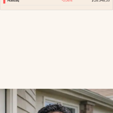
-0,06
%
$
26.348,35
Nasdaq