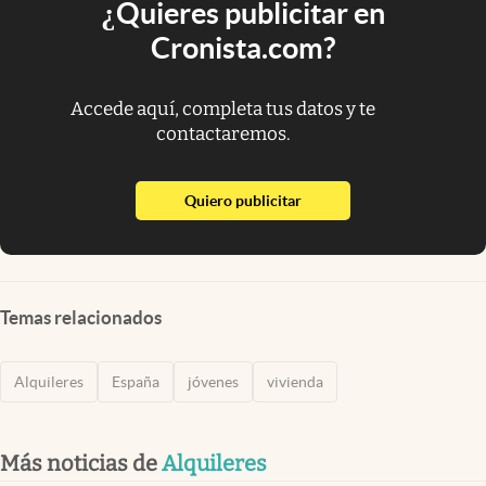
¿Quieres publicitar en
Cronista.com?
Accede aquí, completa tus datos y te
contactaremos.
abre en nueva pestaña
Quiero publicitar
Temas relacionados
Alquileres
España
jóvenes
vivienda
Más noticias de
Alquileres