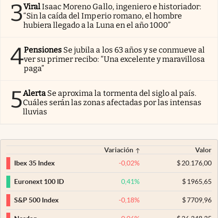
3
Viral
Isaac Moreno Gallo, ingeniero e historiador:
“Sin la caída del Imperio romano, el hombre
hubiera llegado a la Luna en el año 1000”
4
Pensiones
Se jubila a los 63 años y se conmueve al
ver su primer recibo: “Una excelente y maravillosa
paga”
5
Alerta
Se aproxima la tormenta del siglo al país.
Cuáles serán las zonas afectadas por las intensas
lluvias
Variación
Valor
-0,02
%
$
20.176,00
Ibex 35 Index
0,41
%
$
1965,65
Euronext 100 ID
-0,18
%
$
7709,96
S&P 500 Index