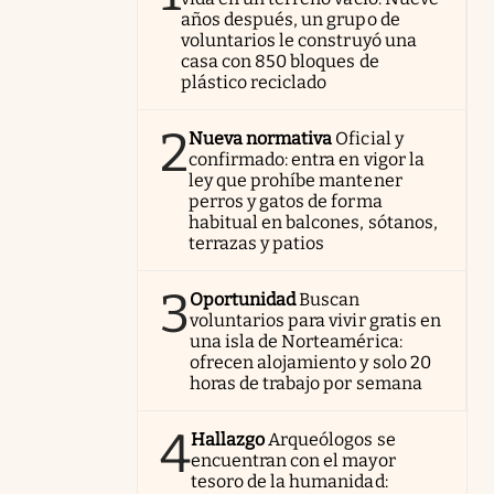
años después, un grupo de
voluntarios le construyó una
casa con 850 bloques de
plástico reciclado
2
Nueva normativa
Oficial y
confirmado: entra en vigor la
ley que prohíbe mantener
perros y gatos de forma
habitual en balcones, sótanos,
terrazas y patios
3
Oportunidad
Buscan
voluntarios para vivir gratis en
una isla de Norteamérica:
ofrecen alojamiento y solo 20
horas de trabajo por semana
4
Hallazgo
Arqueólogos se
encuentran con el mayor
tesoro de la humanidad: