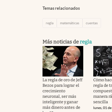
Temas relacionados
regla
matemáticas
cuentas
Más noticias de
regla
La regla de oro de Jeff
Cómo hac
Bezos para lograr el
regla de t
crecimiento
compuest
neuronal, ser más
manera rá
inteligente y ganar
sencilla
más dinero antes de
lunes, 01 de