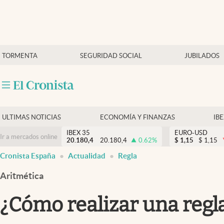
Últimas Noticias
TORMENTA
SEGURIDAD SOCIAL
JUBILADOS
Economía y finanzas
Política
Actualidad
Criptomonedas
ULTIMAS NOTICIAS
ECONOMÍA Y FINANZAS
IB
IBEX 35
EURO-USD
Ir a mercados online
20.180,4
20.180,4
0.62
%
$
1,15
$
1,15
Cronista España
Actualidad
Regla
Aritmética
¿Cómo realizar una regl