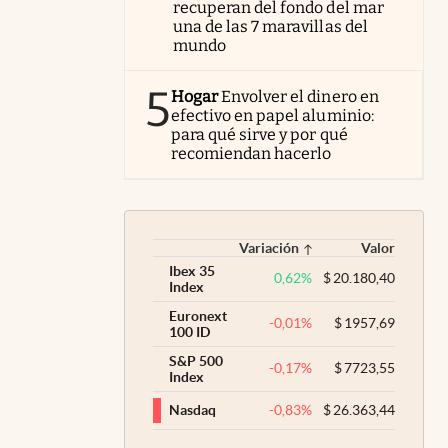
recuperan del fondo del mar
una de las 7 maravillas del
mundo
5
Hogar
Envolver el dinero en
efectivo en papel aluminio:
para qué sirve y por qué
recomiendan hacerlo
Variación
Valor
Ibex 35
0,62
%
$
20.180,40
Index
Euronext
-0,01
%
$
1957,69
100 ID
S&P 500
-0,17
%
$
7723,55
Index
-0,83
%
$
26.363,44
Nasdaq