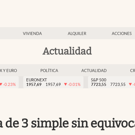
VIVIENDA
ALQUILER
ACCIONES
Actualidad
EX Y EURO
POLÍTICA
ACTUALIDAD
C
EURONEXT
S&P 500
-0.23
%
1957,69
1957,69
-0.01
%
7723,55
7723,55
-
a de 3 simple sin equivo