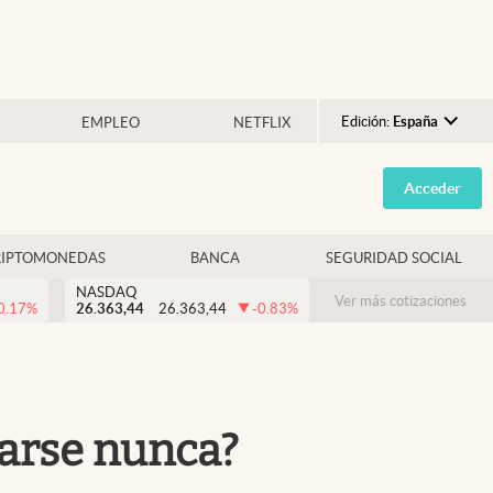
Edición:
España
EMPLEO
NETFLIX
Argentina
Acceder
España
México
RIPTOMONEDAS
BANCA
SEGURIDAD SOCIAL
USA
NASDAQ
Colombia
Ver más cotizaciones
0.17
%
26.363,44
26.363,44
-0.83
%
Uruguay
carse nunca?