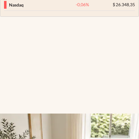
-0,06
%
$
26.348,35
Nasdaq