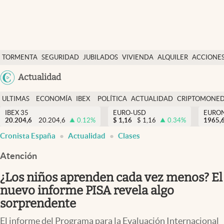
Últimas Noticias
TORMENTA
SEGURIDAD
JUBILADOS
VIVIENDA
ALQUILER
ACCIONE
Economía y finanzas
SOCIAL
Argentina
Actualidad
Política
España
Actualidad
ULTIMAS
ECONOMÍA
IBEX
POLÍTICA
ACTUALIDAD
CRIPTOMONE
México
NOTICIAS
Y
Y
IBEX 35
EURO-USD
EURO
Criptomonedas
20.204,6
20.204,6
0.12
%
$
1,16
$
1,16
0.34
%
USA
1965,
FINANZAS
EURO
Cronista España
Actualidad
Clases
Colombia
España
Uruguay
Atención
¿Los niños aprenden cada vez menos? El
nuevo informe PISA revela algo
sorprendente
El informe del Programa para la Evaluación Internacional