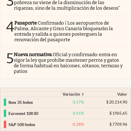
3
pobreza no viene de la disminución de las
riquezas, sino de la multiplicación de los deseos”
4
Pasaporte
Confirmado | Los aeropuertos de
Palma, Alicante y Gran Canaria bloquearán la
entrada y salida a quienes posterguen la
renovación del pasaporte
5
Nueva normativa
Oficial y confirmado: entra en
vigor la ley que prohíbe mantener perros y gatos
de forma habitual en balcones, sótanos, terrazas y
patios
Variación
Valor
0,17
%
$
20.214,90
Ibex 35 Index
0,41
%
$
1965,65
Euronext 100 ID
-0,18
%
$
7709,96
S&P 500 Index