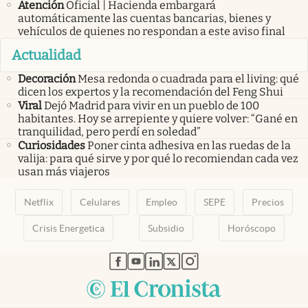
Atención
Oficial | Hacienda embargará
automáticamente las cuentas bancarias, bienes y
vehículos de quienes no respondan a este aviso final
Actualidad
Decoración
Mesa redonda o cuadrada para el living: qué
dicen los expertos y la recomendación del Feng Shui
Viral
Dejó Madrid para vivir en un pueblo de 100
habitantes. Hoy se arrepiente y quiere volver: “Gané en
tranquilidad, pero perdí en soledad”
Curiosidades
Poner cinta adhesiva en las ruedas de la
valija: para qué sirve y por qué lo recomiendan cada vez
usan más viajeros
Netflix
Celulares
Empleo
SEPE
Precios
Crisis Energetica
Subsidio
Horóscopo
abre en nueva pestaña
abre en nueva pestaña
abre en nueva pestaña
abre en nueva pestaña
abre en nueva pestaña