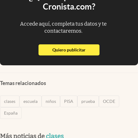
Cronista.com?
Accede aquí, completa tus datos y te
contactaremos.
abre en nueva pestaña
Quiero publicitar
Temas relacionados
clases
escuela
niños
PISA
prueba
OCDE
España
Más noticias de
clases