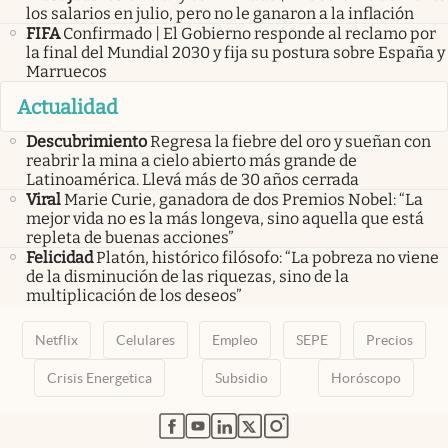
los salarios en julio, pero no le ganaron a la inflación
FIFA
Confirmado | El Gobierno responde al reclamo por
la final del Mundial 2030 y fija su postura sobre España y
Marruecos
Actualidad
Descubrimiento
Regresa la fiebre del oro y sueñan con
reabrir la mina a cielo abierto más grande de
Latinoamérica. Llevá más de 30 años cerrada
Viral
Marie Curie, ganadora de dos Premios Nobel: “La
mejor vida no es la más longeva, sino aquella que está
repleta de buenas acciones”
Felicidad
Platón, histórico filósofo: “La pobreza no viene
de la disminución de las riquezas, sino de la
multiplicación de los deseos”
Netflix
Celulares
Empleo
SEPE
Precios
Crisis Energetica
Subsidio
Horóscopo
abre en nueva pestaña
abre en nueva pestaña
abre en nueva pestaña
abre en nueva pestaña
abre en nueva pestaña