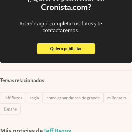
Cronista.com?
Accede aquí, completa tus datos y te
contactaremos.
abre en nueva pestaña
Quiero publicitar
Temas relacionados
Jeff Bezos
regla
como ganar dinero de grande
millonario
España
Más noticias de
Jeff Bezos