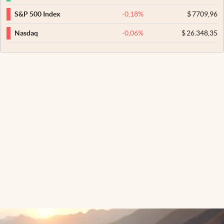
-0,18
%
$
7709,96
S&P 500 Index
-0,06
%
$
26.348,35
Nasdaq