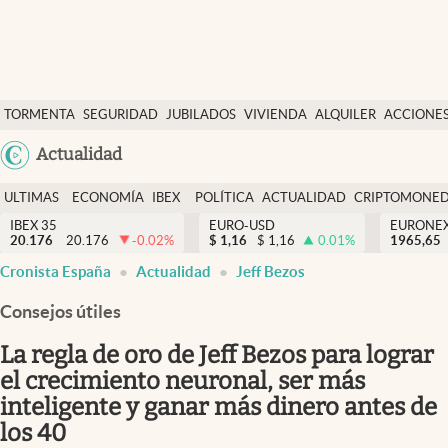
Últimas Noticias
TORMENTA
SEGURIDAD
JUBILADOS
VIVIENDA
ALQUILER
ACCIONE
Economía y finanzas
SOCIAL
Argentina
Actualidad
Política
España
Actualidad
ULTIMAS
ECONOMÍA
IBEX
POLÍTICA
ACTUALIDAD
CRIPTOMONE
México
NOTICIAS
Y
Y
IBEX 35
EURO-USD
EURONE
Criptomonedas
20.176
20.176
-0.02
%
$
1,16
$
1,16
0.01
%
USA
1965,65
FINANZAS
EURO
Cronista España
Actualidad
Jeff Bezos
Colombia
España
Uruguay
Consejos útiles
La regla de oro de Jeff Bezos para lograr
el crecimiento neuronal, ser más
inteligente y ganar más dinero antes de
los 40