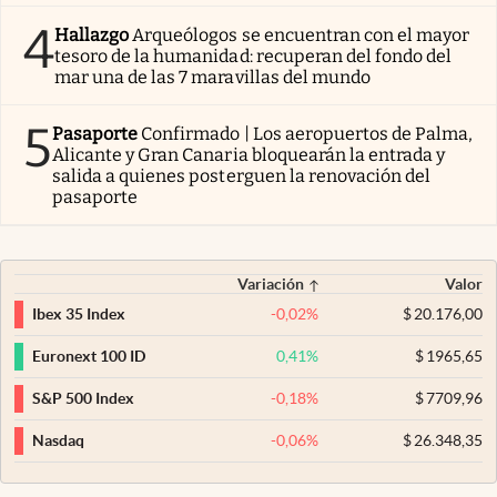
4
Hallazgo
Arqueólogos se encuentran con el mayor
tesoro de la humanidad: recuperan del fondo del
mar una de las 7 maravillas del mundo
5
Pasaporte
Confirmado | Los aeropuertos de Palma,
Alicante y Gran Canaria bloquearán la entrada y
salida a quienes posterguen la renovación del
pasaporte
Variación
Valor
-0,02
%
$
20.176,00
Ibex 35 Index
0,41
%
$
1965,65
Euronext 100 ID
-0,18
%
$
7709,96
S&P 500 Index
-0,06
%
$
26.348,35
Nasdaq