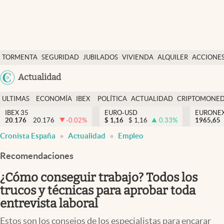
Últimas Noticias
TORMENTA
SEGURIDAD
JUBILADOS
VIVIENDA
ALQUILER
ACCIONE
Economía y finanzas
SOCIAL
Argentina
Actualidad
Política
España
Actualidad
ULTIMAS
ECONOMÍA
IBEX
POLÍTICA
ACTUALIDAD
CRIPTOMONE
México
NOTICIAS
Y
Y
IBEX 35
EURO-USD
EURONE
Criptomonedas
20.176
20.176
-0.02
%
$
1,16
$
1,16
0.33
%
USA
1965,65
FINANZAS
EURO
Cronista España
Actualidad
Empleo
Colombia
España
Uruguay
Recomendaciones
¿Cómo conseguir trabajo? Todos los
trucos y técnicas para aprobar toda
entrevista laboral
Estos son los consejos de los especialistas para encarar