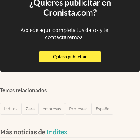
¿Quieres publicitar en
Cronista.com?
Accede aquí, completa tus datos y te
contactaremos.
abre en nueva pestaña
Quiero publicitar
Temas relacionados
Inditex
Zara
empresas
Protestas
España
Más noticias de
Inditex