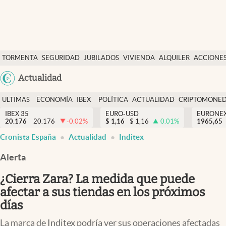
Últimas Noticias
TORMENTA
SEGURIDAD
JUBILADOS
VIVIENDA
ALQUILER
ACCIONE
Economía y finanzas
SOCIAL
Argentina
Actualidad
Política
España
Actualidad
ULTIMAS
ECONOMÍA
IBEX
POLÍTICA
ACTUALIDAD
CRIPTOMONE
México
NOTICIAS
Y
Y
IBEX 35
EURO-USD
EURONE
Criptomonedas
20.176
20.176
-0.02
%
$
1,16
$
1,16
0.01
%
USA
1965,65
FINANZAS
EURO
Cronista España
Actualidad
Inditex
Colombia
España
Uruguay
Alerta
¿Cierra Zara? La medida que puede
afectar a sus tiendas en los próximos
días
La marca de Inditex podría ver sus operaciones afectadas