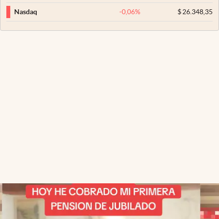
-0,06
%
$
26.348,35
Nasdaq