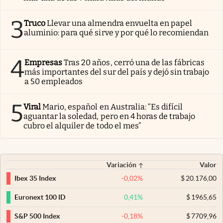
3
Truco
Llevar una almendra envuelta en papel
aluminio: para qué sirve y por qué lo recomiendan
4
Empresas
Tras 20 años, cerró una de las fábricas
más importantes del sur del país y dejó sin trabajo
a 50 empleados
5
Viral
Mario, español en Australia: “Es difícil
aguantar la soledad, pero en 4 horas de trabajo
cubro el alquiler de todo el mes”
Variación
Valor
-0,02
%
$
20.176,00
Ibex 35 Index
0,41
%
$
1965,65
Euronext 100 ID
-0,18
%
$
7709,96
S&P 500 Index