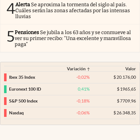
4
Alerta
Se aproxima la tormenta del siglo al país.
Cuáles serán las zonas afectadas por las intensas
lluvias
5
Pensiones
Se jubila a los 63 años y se conmueve al
ver su primer recibo: “Una excelente y maravillosa
paga”
Variación
Valor
-0,02
%
$
20.176,00
Ibex 35 Index
0,41
%
$
1965,65
Euronext 100 ID
-0,18
%
$
7709,96
S&P 500 Index
-0,06
%
$
26.348,35
Nasdaq