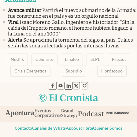
Avance militar
Partirá el nuevo submarino de la Armada:
fue construido en el país y es un orgullo nacional
Viral
Isaac Moreno Gallo, ingeniero e historiador: “Sin la
caída del Imperio romano, el hombre hubiera llegado a
la Luna en el año 1000”
Alerta
Se aproxima la tormenta del siglo al país. Cuáles
serán las zonas afectadas por las intensas lluvias
Netflix
Celulares
Empleo
SEPE
Precios
Crisis Energetica
Subsidio
Horóscopo
abre en nueva pestaña
abre en nueva pestaña
abre en nueva pestaña
abre en nueva pestaña
abre en nueva pestaña
Contacto
Canales de WhatsApp
Suscribite
Quiénes Somos