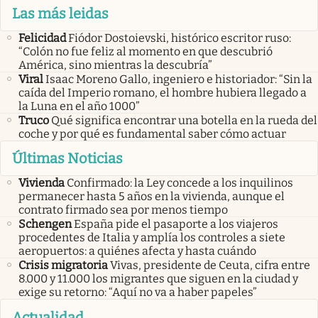
Las más leidas
Felicidad
Fiódor Dostoievski, histórico escritor ruso:
“Colón no fue feliz al momento en que descubrió
América, sino mientras la descubría”
Viral
Isaac Moreno Gallo, ingeniero e historiador: “Sin la
caída del Imperio romano, el hombre hubiera llegado a
la Luna en el año 1000”
Truco
Qué significa encontrar una botella en la rueda del
coche y por qué es fundamental saber cómo actuar
Últimas Noticias
Vivienda
Confirmado: la Ley concede a los inquilinos
permanecer hasta 5 años en la vivienda, aunque el
contrato firmado sea por menos tiempo
Schengen
España pide el pasaporte a los viajeros
procedentes de Italia y amplía los controles a siete
aeropuertos: a quiénes afecta y hasta cuándo
Crisis migratoria
Vivas, presidente de Ceuta, cifra entre
8.000 y 11.000 los migrantes que siguen en la ciudad y
exige su retorno: “Aquí no va a haber papeles”
Actualidad