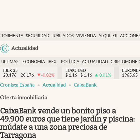
Últimas Noticias
TORMENTA
SEGURIDAD
JUBILADOS
VIVIENDA
ALQUILER
ACCIONE
Economía y finanzas
SOCIAL
Argentina
Actualidad
Política
España
Actualidad
ULTIMAS
ECONOMÍA
IBEX
POLÍTICA
ACTUALIDAD
CRIPTOMONE
México
NOTICIAS
Y
Y
IBEX 35
EURO-USD
EURONE
Criptomonedas
20.176
20.176
-0.02
%
$
1,16
$
1,16
0.01
%
USA
1965,65
FINANZAS
EURO
Cronista España
Actualidad
CaixaBank
Colombia
España
Uruguay
Oferta inmobiliaria
CaixaBank vende un bonito piso a
49.900 euros que tiene jardín y piscina:
múdate a una zona preciosa de
Tarragona