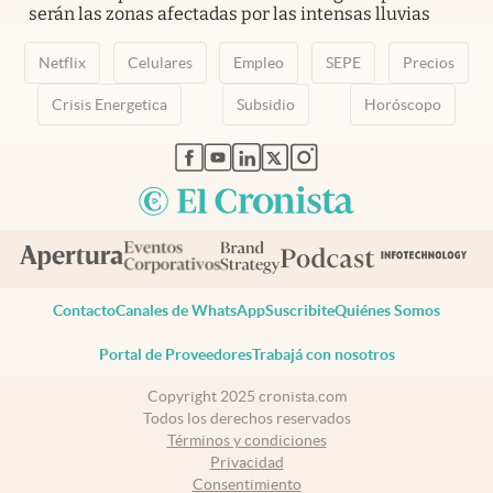
serán las zonas afectadas por las intensas lluvias
Netflix
Celulares
Empleo
SEPE
Precios
Crisis Energetica
Subsidio
Horóscopo
abre en nueva pestaña
abre en nueva pestaña
abre en nueva pestaña
abre en nueva pestaña
abre en nueva pestaña
Contacto
Canales de WhatsApp
Suscribite
Quiénes Somos
Portal de Proveedores
Trabajá con nosotros
Copyright 2025 cronista.com
Todos los derechos reservados
Términos y condiciones
Privacidad
Consentimiento