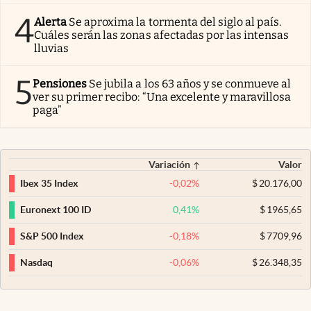
4
Alerta
Se aproxima la tormenta del siglo al país.
Cuáles serán las zonas afectadas por las intensas
lluvias
5
Pensiones
Se jubila a los 63 años y se conmueve al
ver su primer recibo: “Una excelente y maravillosa
paga”
Variación
Valor
-0,02
%
$
20.176,00
Ibex 35 Index
0,41
%
$
1965,65
Euronext 100 ID
-0,18
%
$
7709,96
S&P 500 Index
-0,06
%
$
26.348,35
Nasdaq