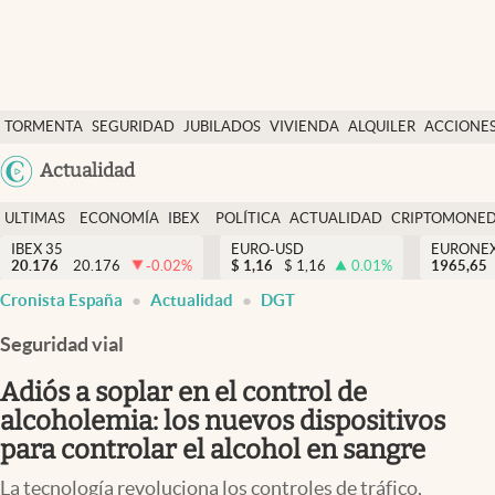
Últimas Noticias
TORMENTA
SEGURIDAD
JUBILADOS
VIVIENDA
ALQUILER
ACCIONE
Economía y finanzas
SOCIAL
Argentina
Actualidad
Política
España
Actualidad
ULTIMAS
ECONOMÍA
IBEX
POLÍTICA
ACTUALIDAD
CRIPTOMONE
México
NOTICIAS
Y
Y
IBEX 35
EURO-USD
EURONE
Criptomonedas
20.176
20.176
-0.02
%
$
1,16
$
1,16
0.01
%
USA
1965,65
FINANZAS
EURO
Cronista España
Actualidad
DGT
Colombia
España
Uruguay
Seguridad vial
Adiós a soplar en el control de
alcoholemia: los nuevos dispositivos
para controlar el alcohol en sangre
La tecnología revoluciona los controles de tráfico,