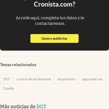
Cronista.com?
Accede aquí, completa tus datos y te
contactaremos.
abre en nueva pestaña
Quiero publicitar
Temas relacionados
DGT
control de alcoholemia
dispositivos
seguridad vial
España
Más noticias de
DGT