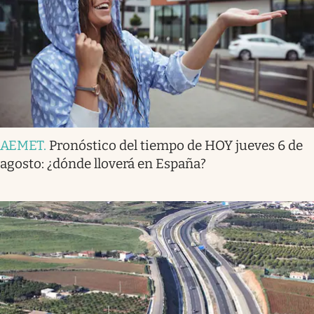
AEMET
.
Pronóstico del tiempo de HOY jueves 6 de
agosto: ¿dónde lloverá en España?