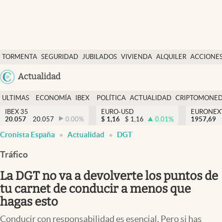
Últimas Noticias
TORMENTA
SEGURIDAD
JUBILADOS
VIVIENDA
ALQUILER
ACCIONE
Economía y finanzas
SOCIAL
Argentina
Actualidad
Política
España
Actualidad
ULTIMAS
ECONOMÍA
IBEX
POLÍTICA
ACTUALIDAD
CRIPTOMONE
México
NOTICIAS
Y
Y
IBEX 35
EURO-USD
EURONEX
Criptomonedas
20.057
20.057
0.00
%
$
1,16
$
1,16
0.01
%
1957,69
USA
FINANZAS
EURO
Cronista España
Actualidad
DGT
Colombia
España
Uruguay
Tráfico
La DGT no va a devolverte los puntos de
tu carnet de conducir a menos que
hagas esto
Conducir con responsabilidad es esencial. Pero si has