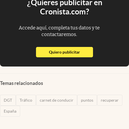
¿Quieres publicitar en
Cronista.com?
Accede aquí, completa tus datos y te
contactaremos.
abre en nueva pestaña
Quiero publicitar
Temas relacionados
DGT
Tráfico
carnet de conducir
puntos
recuperar
España