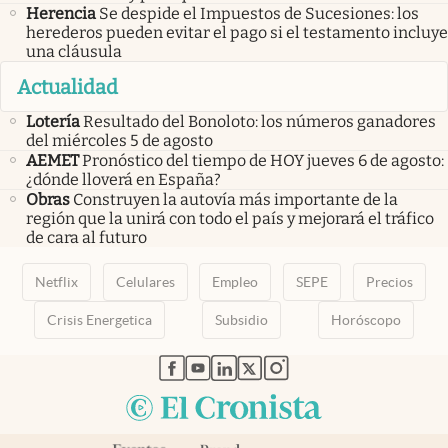
Herencia
Se despide el Impuestos de Sucesiones: los
herederos pueden evitar el pago si el testamento incluye
una cláusula
Actualidad
Lotería
Resultado del Bonoloto: los números ganadores
del miércoles 5 de agosto
AEMET
Pronóstico del tiempo de HOY jueves 6 de agosto:
¿dónde lloverá en España?
Obras
Construyen la autovía más importante de la
región que la unirá con todo el país y mejorará el tráfico
de cara al futuro
Netflix
Celulares
Empleo
SEPE
Precios
Crisis Energetica
Subsidio
Horóscopo
abre en nueva pestaña
abre en nueva pestaña
abre en nueva pestaña
abre en nueva pestaña
abre en nueva pestaña