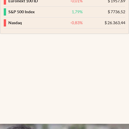
-0,01
%
$
1957,69
Euronext 100 ID
1,79
%
$
7736,52
S&P 500 Index
-0,83
%
$
26.363,44
Nasdaq