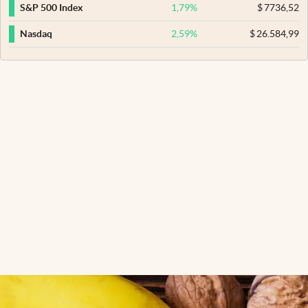
1,79
%
$
7736,52
S&P 500 Index
2,59
%
$
26.584,99
Nasdaq