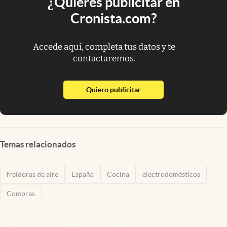
¿Quieres publicitar en
Cronista.com?
Accede aquí, completa tus datos y te
contactaremos.
abre en nueva pestaña
Quiero publicitar
Temas relacionados
freidoras de aire
España
Cocina
electrodomésticos
Compras