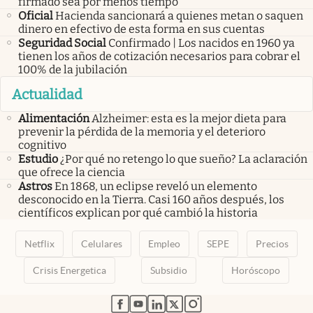
firmado sea por menos tiempo
Oficial
Hacienda sancionará a quienes metan o saquen
dinero en efectivo de esta forma en sus cuentas
Seguridad Social
Confirmado | Los nacidos en 1960 ya
tienen los años de cotización necesarios para cobrar el
100% de la jubilación
Actualidad
Alimentación
Alzheimer: esta es la mejor dieta para
prevenir la pérdida de la memoria y el deterioro
cognitivo
Estudio
¿Por qué no retengo lo que sueño? La aclaración
que ofrece la ciencia
Astros
En 1868, un eclipse reveló un elemento
desconocido en la Tierra. Casi 160 años después, los
científicos explican por qué cambió la historia
Netflix
Celulares
Empleo
SEPE
Precios
Crisis Energetica
Subsidio
Horóscopo
abre en nueva pestaña
abre en nueva pestaña
abre en nueva pestaña
abre en nueva pestaña
abre en nueva pestaña