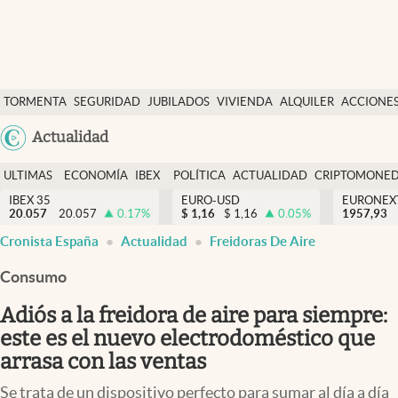
Últimas Noticias
TORMENTA
SEGURIDAD
JUBILADOS
VIVIENDA
ALQUILER
ACCIONE
Economía y finanzas
SOCIAL
Argentina
Actualidad
Política
España
Actualidad
ULTIMAS
ECONOMÍA
IBEX
POLÍTICA
ACTUALIDAD
CRIPTOMONE
México
NOTICIAS
Y
Y
IBEX 35
EURO-USD
EURONEX
Criptomonedas
20.057
20.057
0.17
%
$
1,16
$
1,16
0.05
%
1957,93
USA
FINANZAS
EURO
Cronista España
Actualidad
Freidoras De Aire
Colombia
España
Uruguay
Consumo
Adiós a la freidora de aire para siempre:
este es el nuevo electrodoméstico que
arrasa con las ventas
Se trata de un dispositivo perfecto para sumar al día a día