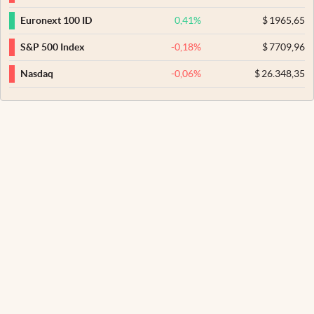
0,41
%
$
1965,65
Euronext 100 ID
-0,18
%
$
7709,96
S&P 500 Index
-0,06
%
$
26.348,35
Nasdaq