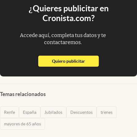
¿Quieres publicitar en
Cronista.com?
Accede aquí, completa tus datos y te
contactaremos.
abre en nueva pestaña
Quiero publicitar
Temas relacionados
Renfe
España
Jubilados
Descuentos
trenes
mayores de 65 años