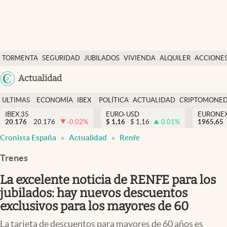
Últimas Noticias
TORMENTA
SEGURIDAD
JUBILADOS
VIVIENDA
ALQUILER
ACCIONE
Economía y finanzas
SOCIAL
Argentina
Actualidad
Política
España
Actualidad
ULTIMAS
ECONOMÍA
IBEX
POLÍTICA
ACTUALIDAD
CRIPTOMONE
México
NOTICIAS
Y
Y
IBEX 35
EURO-USD
EURONE
Criptomonedas
20.176
20.176
-0.02
%
$
1,16
$
1,16
0.01
%
USA
1965,65
FINANZAS
EURO
Cronista España
Actualidad
Renfe
Colombia
España
Uruguay
Trenes
La excelente noticia de RENFE para los
jubilados: hay nuevos descuentos
exclusivos para los mayores de 60
La tarjeta de descuentos para mayores de 60 años es