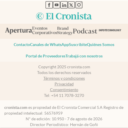
abre en nueva pestaña
abre en nueva pestaña
abre en nueva pestaña
abre en nueva pestaña
abre en nueva pestaña
Contacto
Canales de WhatsApp
Suscribite
Quiénes Somos
Portal de Proveedores
Trabajá con nosotros
Copyright 2025 cronista.com
Todos los derechos reservados
Términos y condiciones
Privacidad
Consentimiento
Tel:
+54 11 7078-3270
cronista.com
es propiedad de El Cronista Comercial S.A Registro de
propiedad intelectual: 56576959
N° de edición: 10.950 - 7 de agosto de 2026
Director Periodístico: Hernán de Goñi