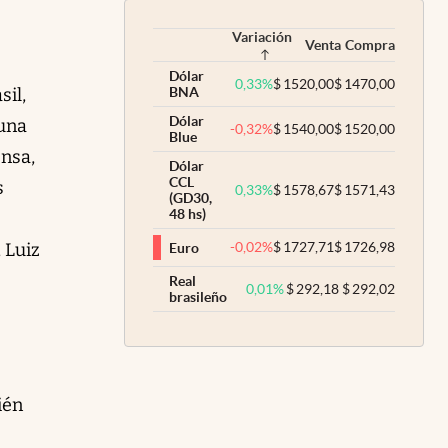
Variación
Venta
Compra
Dólar
0,33
%
$
1520,00
$
1470,00
sil,
BNA
Dólar
 una
-0,32
%
$
1540,00
$
1520,00
Blue
ensa,
Dólar
CCL
s
0,33
%
$
1578,67
$
1571,43
(GD30,
48 hs)
 Luiz
-0,02
%
$
1727,71
$
1726,98
Euro
Real
0,01
%
$
292,18
$
292,02
brasileño
ién