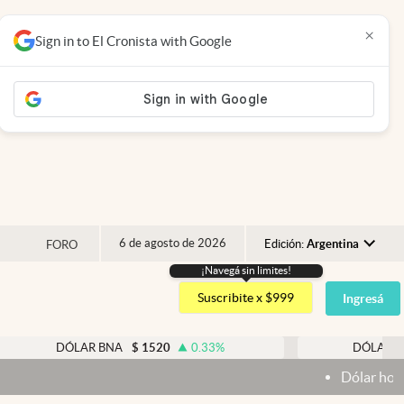
×
Sign in to El Cronista with Google
6 de agosto de 2026
Edición:
Argentina
FORO
¡Navegá sin limites!
Argentina
Suscribite x $999
Ingresá
España
México
ÓLAR BNA
$
1520
0.33
%
DÓLAR BLUE
$
154
USA
Dólar hoy y dólar blue hoy
Colombia