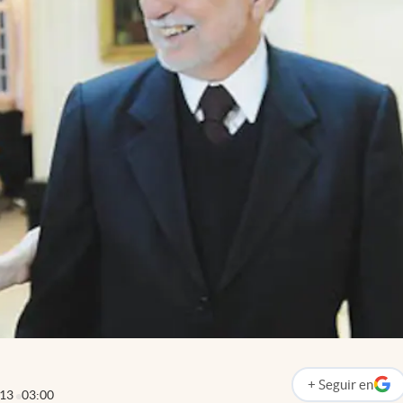
+
Seguir
en
abre en nueva p
013
03:00