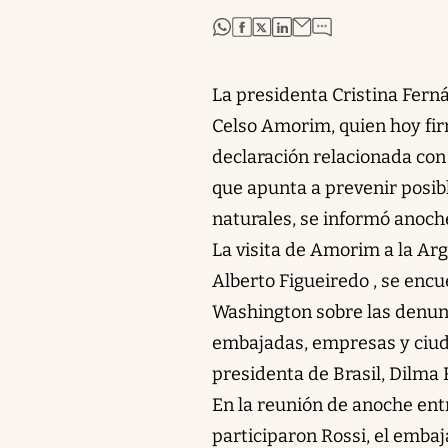
abre en nueva pestaña
abre en nueva pestaña
abre en nueva pestaña
abre en nueva pestaña
La presidenta Cristina Ferná
Celso Amorim, quien hoy fir
declaración relacionada con 
que apunta a prevenir posib
naturales, se informó anoch
La visita de Amorim a la Arg
Alberto Figueiredo , se enc
Washington sobre las denunc
embajadas, empresas y ciuda
presidenta de Brasil, Dilma 
En la reunión de anoche entr
participaron Rossi, el embaj