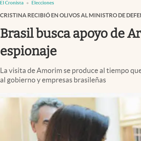
El Cronista
Elecciones
Infotechnology
CRISTINA RECIBIÓ EN OLIVOS AL MINISTRO DE DE
Clase
Clima
Brasil busca apoyo de Ar
Mundial 2026
espionaje
Eventos Corporativos
El Cronista Studio
La visita de Amorim se produce al tiempo que
Mediakit
al gobierno y empresas brasileñas
abre en nueva pestaña