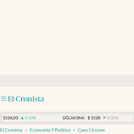
Últimas noticias
Dólar
Members
Economía y Política
Finanzas y Mercados
Mercados Online
Negocios
Columnistas
Otras secciones
0.43
%
DÓLAR BNA
$
1520
0.00
%
Apertura
El Cronista
Economía Y Política
Caso Ciccone