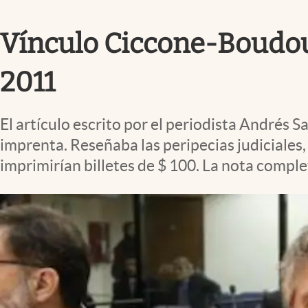
Infotechnology
Vínculo Ciccone-Boudou
Clase
Clima
2011
Mundial 2026
Eventos Corporativos
El artículo escrito por el periodista Andrés 
El Cronista Studio
imprenta. Reseñaba las peripecias judiciale
imprimirían billetes de $ 100. La nota comple
Mediakit
abre en nueva pestaña