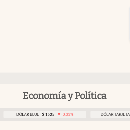
Economía y Política
DÓLAR BLUE
$
1525
-0.33
%
DÓLAR TARJETA
$
1976