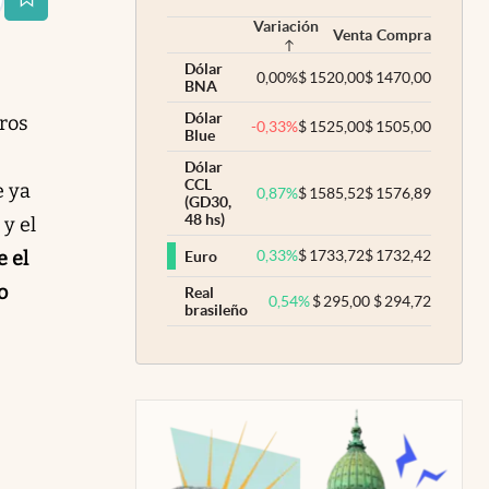
estaña
Variación
Venta
Compra
Dólar
0,00
%
$
1520,00
$
1470,00
BNA
Dólar
tros
-0,33
%
$
1525,00
$
1505,00
Blue
Dólar
CCL
e ya
0,87
%
$
1585,52
$
1576,89
(GD30,
48 hs)
e
y el
e el
0,33
%
$
1733,72
$
1732,42
Euro
o
Real
0,54
%
$
295,00
$
294,72
brasileño