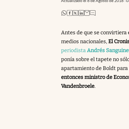
Actualizado el
8 de Agosto de 2018
0
abre en nueva pestaña
abre en nueva pestaña
abre en nueva pestaña
abre en nueva pestaña
Antes de que se convirtiera 
medios nacionales,
El Croni
periodista
Andrés Sanguinet
ponía sobre el tapete no sól
apartamiento de Boldt para
entonces ministro de Econo
Vandenbroele
.