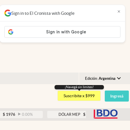
×
Sign in to El Cronista with Google
Edición:
Argentina
¡Navegá sin limites!
Argentina
Suscribite x $999
Ingresá
España
México
abre
0.00
%
DÓLAR MEP
$
1526,03
0.43
%
USA
Colombia