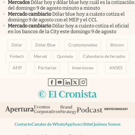
Mercados
Dólar hoy y dólar blue hoy: cuál es la cotización
del domingo 9 de agosto minuto a minuto
Mercado cambiario
Dólar blue hoy: a cuánto cotiza el
domingo 9 de agosto con el MEP y el CCL
Mercado cambiario
Dólar hoy: a cuánto cotiza el oficial
en los bancos de la City este domingo 9 de agosto
Dólar
Dólar Blue
Criptomonedas
Bitcoin
Fintech
Merval
Quiniela
Calendario de feriados
AFIP
Paritarias
Inversiones
ANSES
abre en nueva pestaña
abre en nueva pestaña
abre en nueva pestaña
abre en nueva pestaña
abre en nueva pestaña
Contacto
Canales de WhatsApp
Suscribite
Quiénes Somos