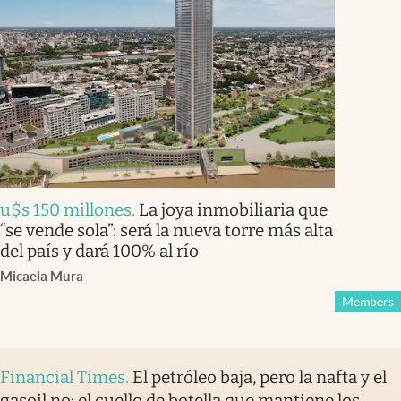
u$s 150 millones
.
La joya inmobiliaria que
“se vende sola”: será la nueva torre más alta
del país y dará 100% al río
Micaela Mura
Members
Financial Times
.
El petróleo baja, pero la nafta y el
gasoil no: el cuello de botella que mantiene los