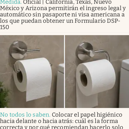
Medida
.
Oficial | California, Texas, Nuevo
México y Arizona permitirán el ingreso legal y
automático sin pasaporte ni visa americana a
los que puedan obtener un Formulario DSP-
150
No todos lo saben
.
Colocar el papel higiénico
hacia delante o hacia atrás: cuál es la forma
correcta y por qué recomiendan hacerlo solo