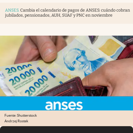
Infotechnology
ANSES
.
Cambia el calendario de pagos de ANSES: cuándo cobran
Clase
jubilados, pensionados, AUH, SUAF y PNC en noviembre
Clima
Mundial 2026
Eventos Corporativos
El Cronista Studio
Mediakit
abre en nueva pestaña
Argentina
Fuente: Shutterstock
Andrzej Rostek