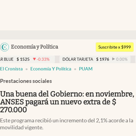
Últimas noticias
Dólar
Argentina
Economía y Política
Members
Suscribite x $999
España
Economía y Política
25
-0.33
%
DÓLAR TARJETA
$
1976
0.00
%
DÓLAR ME
México
El Cronista
Economía Y Política
PUAM
Finanzas y Mercados
USA
Prestaciones sociales
Mercados Online
Colombia
Uruguay
Una buena del Gobierno: en noviembre,
Negocios
ANSES pagará un nuevo extra de $
Columnistas
270.000
Otras secciones
Este programa recibió un incremento del 2,1% acorde a la
movilidad vigente.
Apertura