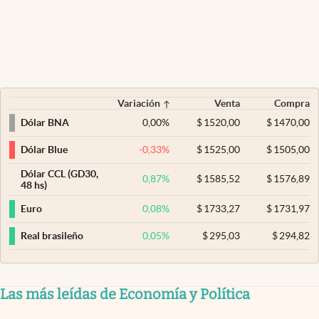
Variación
Venta
Compra
0,00
%
$
1520,00
$
1470,00
Dólar BNA
-0,33
%
$
1525,00
$
1505,00
Dólar Blue
Dólar CCL (GD30,
0,87
%
$
1585,52
$
1576,89
48 hs)
0,08
%
$
1733,27
$
1731,97
Euro
0,05
%
$
295,03
$
294,82
Real brasileño
Las más leídas de Economía y Política