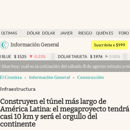
Últimas noticias
ÚLTIMAS
DÓLAR
DÓLAR
JAVIER
RIESGO
QUIÉN ES
FORO
Dólar
NOTICIAS
BLUE
MILEI
PAÍS
QUIÉN
Argentina
Información General
Members
Suscribite x $999
España
Economía y Política
5
-0.33
%
DÓLAR TARJETA
$
1976
0.00
%
DÓLAR MEP
México
uál es la cotización del sábado 8 de agosto minuto a minuto
Dólar h
Finanzas y Mercados
USA
El Cronista
Información General
Construcción
Mercados Online
Colombia
Uruguay
Infraestructura
Negocios
Construyen el túnel más largo de
Columnistas
América Latina: el megaproyecto tendrá
Otras secciones
casi 10 km y será el orgullo del
Apertura
continente