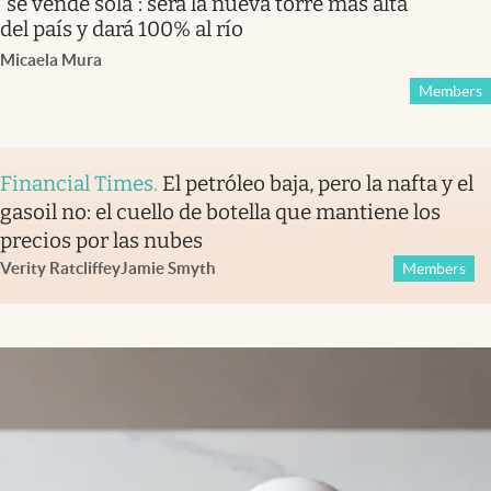
“se vende sola”: será la nueva torre más alta
del país y dará 100% al río
Micaela Mura
Members
Financial Times
.
El petróleo baja, pero la nafta y el
gasoil no: el cuello de botella que mantiene los
precios por las nubes
Verity Ratcliffe
y
Jamie Smyth
Members