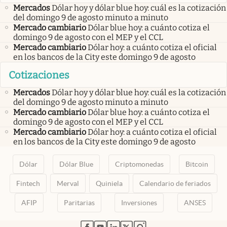
Mercados
Dólar hoy y dólar blue hoy: cuál es la cotización
del domingo 9 de agosto minuto a minuto
Mercado cambiario
Dólar blue hoy: a cuánto cotiza el
domingo 9 de agosto con el MEP y el CCL
Mercado cambiario
Dólar hoy: a cuánto cotiza el oficial
en los bancos de la City este domingo 9 de agosto
Cotizaciones
Mercados
Dólar hoy y dólar blue hoy: cuál es la cotización
del domingo 9 de agosto minuto a minuto
Mercado cambiario
Dólar blue hoy: a cuánto cotiza el
domingo 9 de agosto con el MEP y el CCL
Mercado cambiario
Dólar hoy: a cuánto cotiza el oficial
en los bancos de la City este domingo 9 de agosto
Dólar
Dólar Blue
Criptomonedas
Bitcoin
Fintech
Merval
Quiniela
Calendario de feriados
AFIP
Paritarias
Inversiones
ANSES
abre en nueva pestaña
abre en nueva pestaña
abre en nueva pestaña
abre en nueva pestaña
abre en nueva pestaña