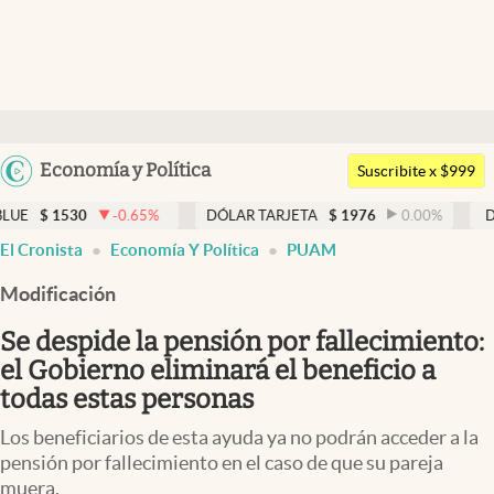
Últimas noticias
Dólar
Argentina
Economía y Política
Members
Suscribite x $999
España
Economía y Política
0.65
%
DÓLAR TARJETA
$
1976
0.00
%
DÓLAR MEP
$
15
México
El Cronista
Economía Y Política
PUAM
Finanzas y Mercados
USA
Modificación
Mercados Online
Colombia
Uruguay
Se despide la pensión por fallecimiento:
Negocios
el Gobierno eliminará el beneficio a
Columnistas
todas estas personas
Otras secciones
Los beneficiarios de esta ayuda ya no podrán acceder a la
pensión por fallecimiento en el caso de que su pareja
Apertura
muera.