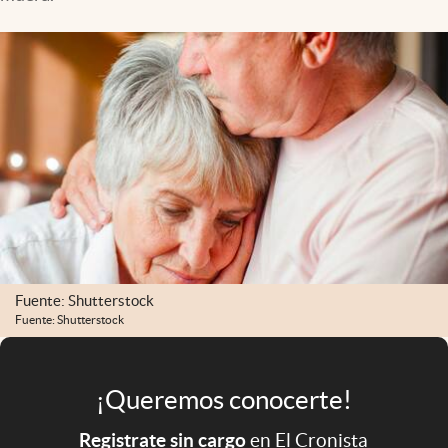
Infotechnology
Clase
Clima
Mundial 2026
Eventos Corporativos
El Cronista Studio
Mediakit
abre en nueva pestaña
Argentina
Fuente: Shutterstock
Fuente: Shutterstock
¡Queremos conocerte!
Registrate sin cargo
en El Cronista