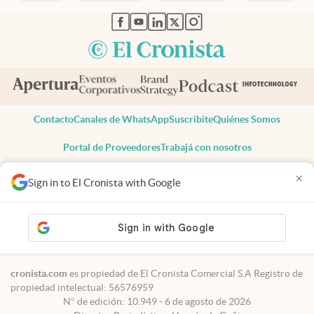
abre en nueva pestaña
abre en nueva pestaña
abre en nueva pestaña
abre en nueva pestaña
abre en nueva pestaña
Contacto
Canales de WhatsApp
Suscribite
Quiénes Somos
Portal de Proveedores
Trabajá con nosotros
Copyright 2025 cronista.com
×
Sign in to El Cronista with Google
Todos los derechos reservados
Términos y condiciones
Privacidad
Consentimiento
Tel:
+54 11 7078-3270
cronista.com
es propiedad de El Cronista Comercial S.A Registro de
propiedad intelectual: 56576959
N° de edición: 10.949 - 6 de agosto de 2026