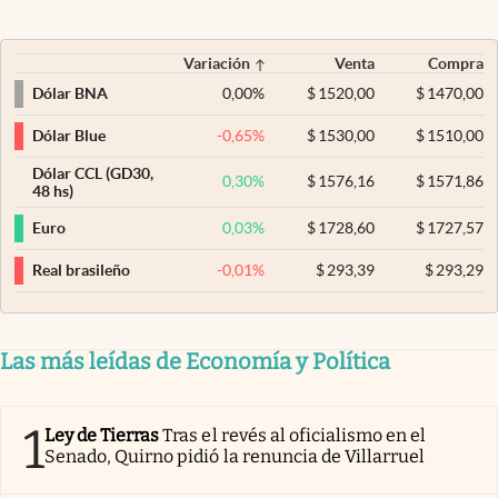
Variación
Venta
Compra
0,00
%
$
1520,00
$
1470,00
Dólar BNA
-0,65
%
$
1530,00
$
1510,00
Dólar Blue
Dólar CCL (GD30,
0,30
%
$
1576,16
$
1571,86
48 hs)
0,03
%
$
1728,60
$
1727,57
Euro
-0,01
%
$
293,39
$
293,29
Real brasileño
Las más leídas de Economía y Política
1
Ley de Tierras
Tras el revés al oficialismo en el
Senado, Quirno pidió la renuncia de Villarruel