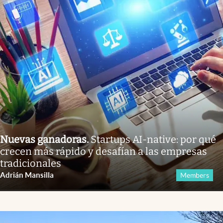
Nuevas ganadoras
.
Startups AI-native: por qué
crecen más rápido y desafían a las empresas
tradicionales
Adrián Mansilla
Members