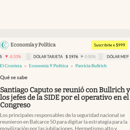
Últimas noticias
Dólar
Argentina
Economía y Política
Members
Suscribite x $999
España
Economía y Política
DÓLAR TARJETA
$
1976
0.00
%
DÓLAR MEP
$
1526,03
México
El Cronista
Economía Y Política
Patricia Bullrich
Finanzas y Mercados
USA
Qué se sabe
Mercados Online
Colombia
Uruguay
Santiago Caputo se reunió con Bullrich y
Negocios
los jefes de la SIDE por el operativo en el
Columnistas
Congreso
Otras secciones
Los principales responsables de la seguridad nacional se
reunieron en Balcarce 50 para digitar la estrategia para la
Apertura
movilización por las jubilaciones. Hermetismo alto y