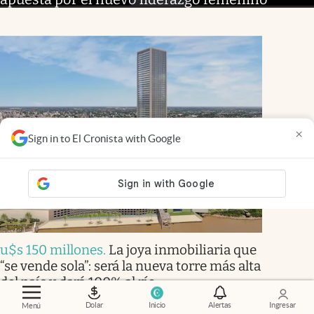
×
Sign in to El Cronista with Google
u$s 150 millones
.
La joya inmobiliaria que
“se vende sola”: será la nueva torre más alta
del país y dará 100% al río
Micaela Mura
Dolar
Inicio
Alertas
Ingresar
Menú