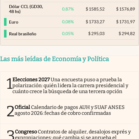
Dólar CCL (GD30,
0,87
%
$
1585,52
$
1576,89
48 hs)
0,08
%
$
1733,27
$
1731,97
Euro
0,05
%
$
295,03
$
294,82
Real brasileño
Las más leídas de Economía y Política
1
Elecciones 2027
Una encuesta puso a prueba la
polarización: quién lidera la carrera presidencial y
cuánto crece la búsqueda de una tercera opción
2
Oficial
Calendario de pagos AUH y SUAF ANSES
agosto 2026: fechas de cobro confirmadas
3
Congreso
Contratos de alquiler, desalojos exprés y
expropiaciones: qué cambia si se aprueba el