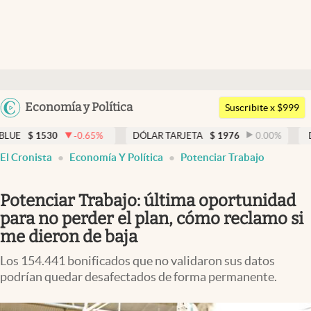
Últimas noticias
Dólar
Argentina
Economía y Política
Members
Suscribite x $999
España
Economía y Política
-0.65
%
DÓLAR TARJETA
$
1976
0.00
%
DÓLAR MEP
$
15
México
El Cronista
Economía Y Política
Potenciar Trabajo
Finanzas y Mercados
USA
Mercados Online
Colombia
Potenciar Trabajo: última oportunidad
Uruguay
Negocios
para no perder el plan, cómo reclamo si
me dieron de baja
Columnistas
Los 154.441 bonificados que no validaron sus datos
Otras secciones
podrían quedar desafectados de forma permanente.
Apertura