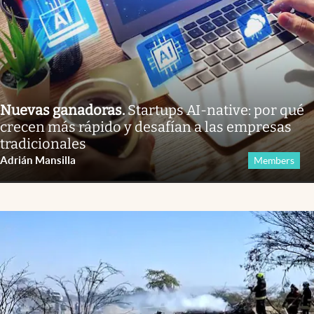
Nuevas ganadoras
.
Startups AI-native: por qué
crecen más rápido y desafían a las empresas
tradicionales
Adrián Mansilla
Members