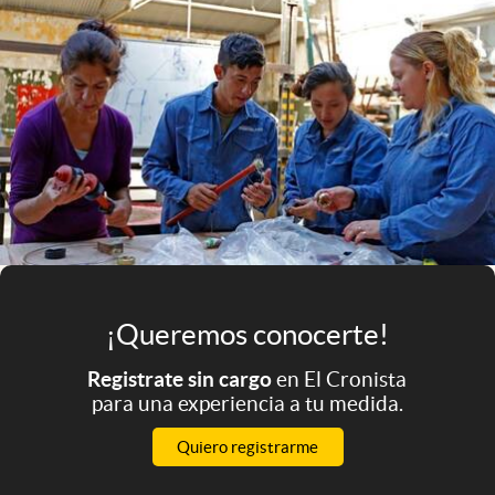
Infotechnology
Clase
Clima
Mundial 2026
Eventos Corporativos
El Cronista Studio
Mediakit
abre en nueva pestaña
Argentina
¡Queremos conocerte!
Registrate sin cargo
en El Cronista
para una experiencia a tu medida.
Quiero registrarme