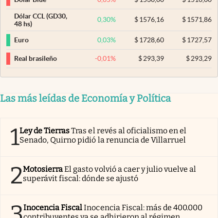
Dólar CCL (GD30,
0,30
%
$
1576,16
$
1571,86
48 hs)
0,03
%
$
1728,60
$
1727,57
Euro
-0,01
%
$
293,39
$
293,29
Real brasileño
Las más leídas de Economía y Política
1
Ley de Tierras
Tras el revés al oficialismo en el
Senado, Quirno pidió la renuncia de Villarruel
2
Motosierra
El gasto volvió a caer y julio vuelve al
superávit fiscal: dónde se ajustó
3
Inocencia Fiscal
Inocencia Fiscal: más de 400.000
contribuyentes ya se adhirieron al régimen