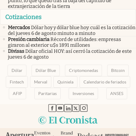
punto, lo que quedó tras la baja del capítulo de
extranjerización de la tierra
Cotizaciones
Mercados
Dólar hoy y dólar blue hoy: cuál es la cotización
del jueves 6 de agosto minuto a minuto
Presión cambiaria
Récord de utilidades: empresas
giraron al exterior u$s 1891 millones
Divisas
Dólar oficial HOY: así cerró la cotización de este
jueves 6 de agosto
Dólar
Dólar Blue
Criptomonedas
Bitcoin
Fintech
Merval
Quiniela
Calendario de feriados
AFIP
Paritarias
Inversiones
ANSES
abre en nueva pestaña
abre en nueva pestaña
abre en nueva pestaña
abre en nueva pestaña
abre en nueva pestaña