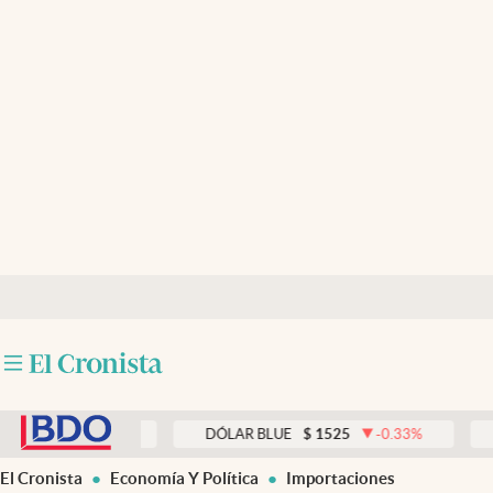
Últimas noticias
Dólar
Members
Economía y Política
Finanzas y Mercados
Mercados Online
Negocios
Columnistas
abre en nueva pestaña
Otras secciones
0.00
%
DÓLAR BLUE
$
1525
-0.33
%
DÓLAR 
Apertura
El Cronista
Economía Y Política
Importaciones