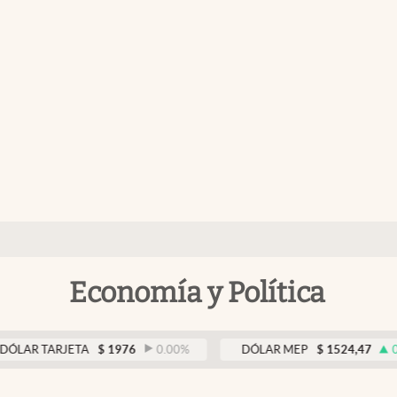
Economía y Política
TARJETA
$
1976
0.00
%
DÓLAR MEP
$
1524,47
0.33
%