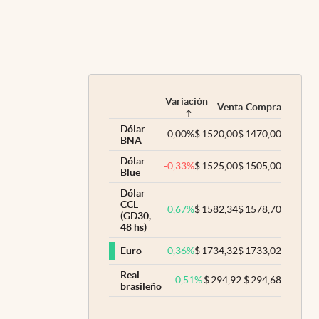
Variación
Venta
Compra
Dólar
0,00
%
$
1520,00
$
1470,00
BNA
Dólar
-0,33
%
$
1525,00
$
1505,00
Blue
Dólar
CCL
0,67
%
$
1582,34
$
1578,70
(GD30,
48 hs)
0,36
%
$
1734,32
$
1733,02
Euro
Real
0,51
%
$
294,92
$
294,68
brasileño