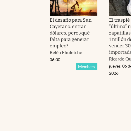
El desafío para San
El traspié 
Cayetano: entran
“última” 
dólares, pero ¿qué
zapatillas
falta para generar
1 millón d
empleo?
vender 30
importad
Belén Ehuletche
Ricardo Q
06:00
jueves, 06 d
Members
2026