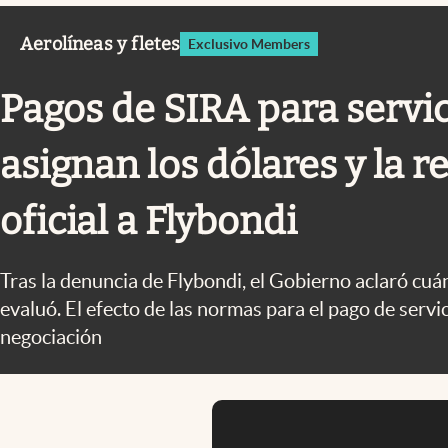
Infotechnology
Aerolíneas y fletes
Exclusivo Members
Clase
Clima
Pagos de SIRA para servi
Mundial 2026
asignan los dólares y la 
Eventos Corporativos
El Cronista Studio
oficial a Flybondi
Mediakit
abre en nueva pestaña
Tras la denuncia de Flybondi, el Gobierno aclaró cuá
evaluó. El efecto de las normas para el pago de servici
negociación