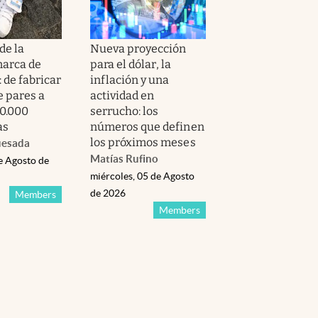
de la
Nueva proyección
marca de
para el dólar, la
: de fabricar
inflación y una
e pares a
actividad en
0.000
serrucho: los
as
números que definen
los próximos meses
uesada
Matías Rufino
e Agosto de
miércoles, 05 de Agosto
de 2026
Members
Members