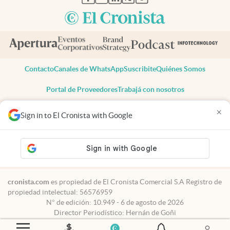
Contacto
Canales de WhatsApp
Suscribite
Quiénes Somos
Portal de Proveedores
Trabajá con nosotros
Copyright 2025 cronista.com
×
Sign in to El Cronista with Google
Todos los derechos reservados
Términos y condiciones
Privacidad
Consentimiento
Tel:
+54 11 7078-3270
cronista.com
es propiedad de El Cronista Comercial S.A Registro de
propiedad intelectual: 56576959
N° de edición: 10.949 - 6 de agosto de 2026
Director Periodístico: Hernán de Goñi