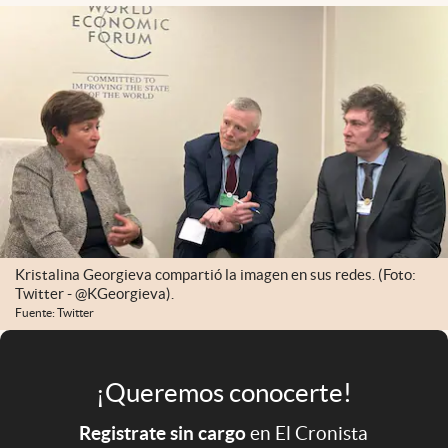
Infotechnology
Clase
Clima
Mundial 2026
Eventos Corporativos
El Cronista Studio
Mediakit
Kristalina Georgieva compartió la imagen en sus redes. (Foto:
abre en nueva pestaña
Argentina
Twitter - @KGeorgieva).
Fuente: Twitter
¡Queremos conocerte!
Registrate sin cargo
en El Cronista