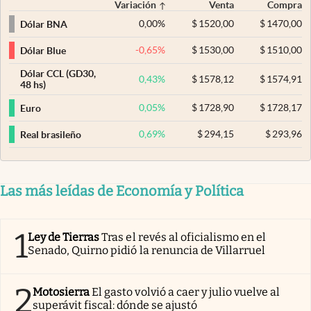
Variación
Venta
Compra
0,00
%
$
1520,00
$
1470,00
Dólar BNA
-0,65
%
$
1530,00
$
1510,00
Dólar Blue
Dólar CCL (GD30,
0,43
%
$
1578,12
$
1574,91
48 hs)
0,05
%
$
1728,90
$
1728,17
Euro
0,69
%
$
294,15
$
293,96
Real brasileño
Las más leídas de Economía y Política
1
Ley de Tierras
Tras el revés al oficialismo en el
Senado, Quirno pidió la renuncia de Villarruel
2
Motosierra
El gasto volvió a caer y julio vuelve al
superávit fiscal: dónde se ajustó