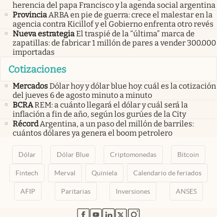
herencia del papa Francisco y la agenda social argentina
Provincia
ARBA en pie de guerra: crece el malestar en la
agencia contra Kicillof y el Gobierno enfrenta otro revés
Nueva estrategia
El traspié de la “última” marca de
zapatillas: de fabricar 1 millón de pares a vender 300.000
importadas
Cotizaciones
Mercados
Dólar hoy y dólar blue hoy: cuál es la cotización
del jueves 6 de agosto minuto a minuto
BCRA
REM: a cuánto llegará el dólar y cuál será la
inflación a fin de año, según los gurúes de la City
Récord
Argentina, a un paso del millón de barriles:
cuántos dólares ya genera el boom petrolero
Dólar
Dólar Blue
Criptomonedas
Bitcoin
Fintech
Merval
Quiniela
Calendario de feriados
AFIP
Paritarias
Inversiones
ANSES
abre en nueva pestaña
abre en nueva pestaña
abre en nueva pestaña
abre en nueva pestaña
abre en nueva pestaña