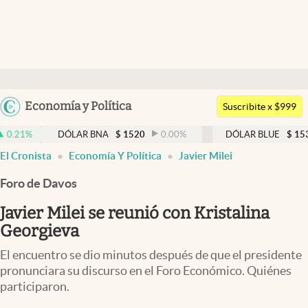
Últimas noticias
Dólar
Argentina
Economía y Política
Members
Suscribite x $999
España
Economía y Política
DÓLAR BNA
$
1520
0.00
%
DÓLAR BLUE
$
1530
-0.65
México
El Cronista
Economía Y Política
Javier Milei
Finanzas y Mercados
USA
Foro de Davos
Mercados Online
Colombia
Uruguay
Javier Milei se reunió con Kristalina
Negocios
Georgieva
Columnistas
El encuentro se dio minutos después de que el presidente
Otras secciones
pronunciara su discurso en el Foro Económico. Quiénes
participaron.
Apertura