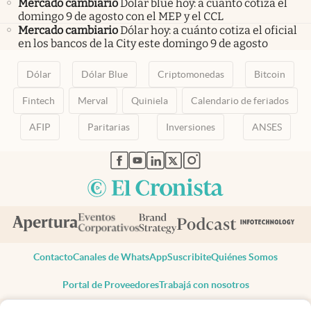
Mercado cambiario
Dólar blue hoy: a cuánto cotiza el
domingo 9 de agosto con el MEP y el CCL
Mercado cambiario
Dólar hoy: a cuánto cotiza el oficial
en los bancos de la City este domingo 9 de agosto
Dólar
Dólar Blue
Criptomonedas
Bitcoin
Fintech
Merval
Quiniela
Calendario de feriados
AFIP
Paritarias
Inversiones
ANSES
abre en nueva pestaña
abre en nueva pestaña
abre en nueva pestaña
abre en nueva pestaña
abre en nueva pestaña
Contacto
Canales de WhatsApp
Suscribite
Quiénes Somos
Portal de Proveedores
Trabajá con nosotros
Copyright 2025 cronista.com