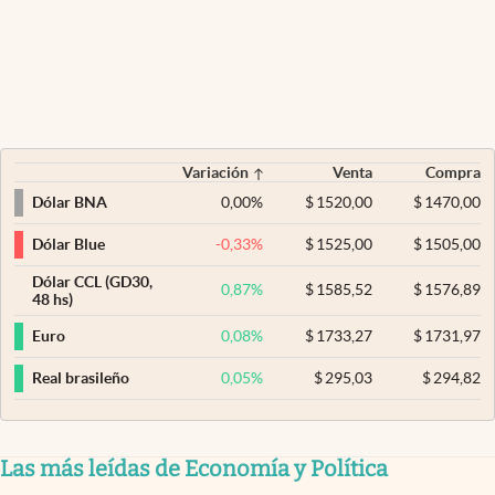
Variación
Venta
Compra
0,00
%
$
1520,00
$
1470,00
Dólar BNA
-0,33
%
$
1525,00
$
1505,00
Dólar Blue
Dólar CCL (GD30,
0,87
%
$
1585,52
$
1576,89
48 hs)
0,08
%
$
1733,27
$
1731,97
Euro
0,05
%
$
295,03
$
294,82
Real brasileño
Las más leídas de Economía y Política