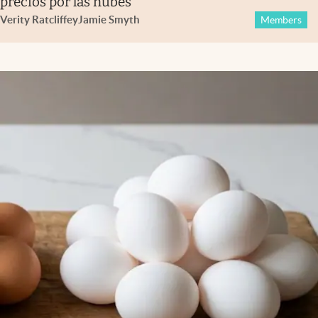
precios por las nubes
Verity Ratcliffe
y
Jamie Smyth
Members