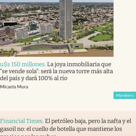
u$s 150 millones
.
La joya inmobiliaria que
“se vende sola”: será la nueva torre más alta
del país y dará 100% al río
Micaela Mura
Members
Financial Times
.
El petróleo baja, pero la nafta y el
gasoil no: el cuello de botella que mantiene los