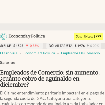
Últimas noticias
Dólar
Argentina
Economía y Política
Members
Suscribite x $999
España
Economía y Política
525
-0.33
%
DÓLAR TARJETA
$
1976
0.00
%
DÓLAR M
México
El Cronista
Economía Y Política
Empleados De Comercio
Finanzas y Mercados
USA
Salarios
Mercados Online
Colombia
Uruguay
Empleados de Comercio: sin aumento,
Negocios
¿cuánto cobro de aguinaldo en
Columnistas
diciembre?
Otras secciones
El último entendimiento paritario impactará en el pago de
la segunda cuota del SAC. Categoría por categoría,
Apertura
¿cuánto le corresponde de aguinaldo a cada trabajador en