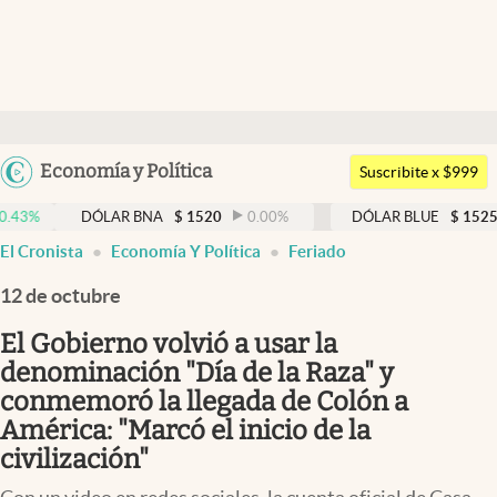
Últimas noticias
Dólar
Argentina
Economía y Política
Members
Suscribite x $999
España
Economía y Política
DÓLAR BNA
$
1520
0.00
%
DÓLAR BLUE
$
1525
-0.33
México
abre en nueva pestaña
El Cronista
Economía Y Política
Feriado
Finanzas y Mercados
USA
12 de octubre
Mercados Online
Colombia
Uruguay
El Gobierno volvió a usar la
Negocios
denominación "Día de la Raza" y
Columnistas
conmemoró la llegada de Colón a
América: "Marcó el inicio de la
Otras secciones
civilización"
Apertura