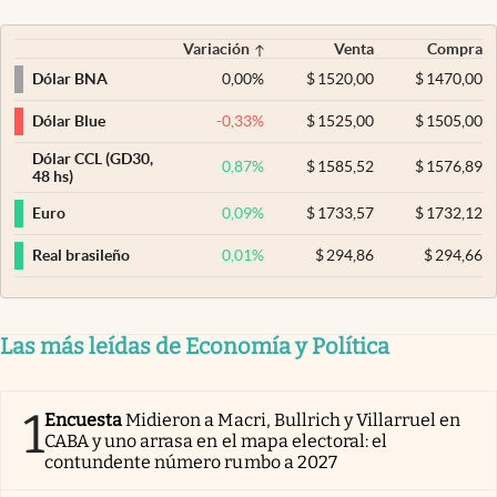
Variación
Venta
Compra
0,00
%
$
1520,00
$
1470,00
Dólar BNA
-0,33
%
$
1525,00
$
1505,00
Dólar Blue
Dólar CCL (GD30,
0,87
%
$
1585,52
$
1576,89
48 hs)
0,09
%
$
1733,57
$
1732,12
Euro
0,01
%
$
294,86
$
294,66
Real brasileño
Las más leídas de Economía y Política
1
Encuesta
Midieron a Macri, Bullrich y Villarruel en
CABA y uno arrasa en el mapa electoral: el
contundente número rumbo a 2027