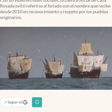
Con un video en redes sociales, la cuenta oficial de Casa
Infotechnology
Rosada evitó referirse al feriado con el nombre que recibe
desde 2010 en reconocimiento y respeto por los pueblos
Clase
originarios.
Clima
Mundial 2026
Eventos Corporativos
El Cronista Studio
Mediakit
abre en nueva pestaña
Argentina
+
Seguir
en
abre en nueva pestaña