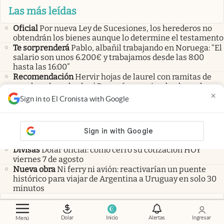
Las más leídas
Oficial
Por nueva Ley de Sucesiones, los herederos no
obtendrán los bienes aunque lo determine el testamento
Te sorprenderá
Pablo, albañil trabajando en Noruega: “El
salario son unos 6.200€ y trabajamos desde las 8:00
hasta las 16:00”
Recomendación
Hervir hojas de laurel con ramitas de
canela y clavo de olor | Por qué recomiendan hacerlo y
×
para qué sirve
Sign in to El Cronista with Google
Últimas noticias
Mercados
Dólar hoy y dólar blue hoy: cuál es la cotización
del viernes 7 de agosto minuto a minuto
Divisas
Dólar oficial: cómo cerró su cotización HOY
viernes 7 de agosto
Nueva obra
Ni ferry ni avión: reactivarían un puente
histórico para viajar de Argentina a Uruguay en solo 30
minutos
Cotizaciones
Dolar
Inicio
Alertas
Ingresar
Menú
Mercados
Dólar hoy y dólar blue hoy: cuál es la cotización