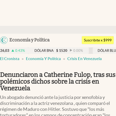
Últimas noticias
Dólar
Argentina
Economía y Política
Members
Suscribite x $999
España
Economía y Política
3
%
DÓLAR BNA
$
1520
0.00
%
DÓLAR BLUE
$
1525
México
El Cronista
Economía Y Política
Crisis En Venezuela
Finanzas y Mercados
USA
Mercados Online
Colombia
Denunciaron a Catherine Fulop, tras sus
Uruguay
Negocios
polémicos dichos sobre la crisis en
Venezuela
Columnistas
Un abogado denunció ante la justicia por xenofobia y
Otras secciones
discriminación a la actriz venezolana , quien comparó el
régimen de Maduro con Hitler. Sostuvo que "los más
Apertura
torturadores" en los campos de concentración eran "los