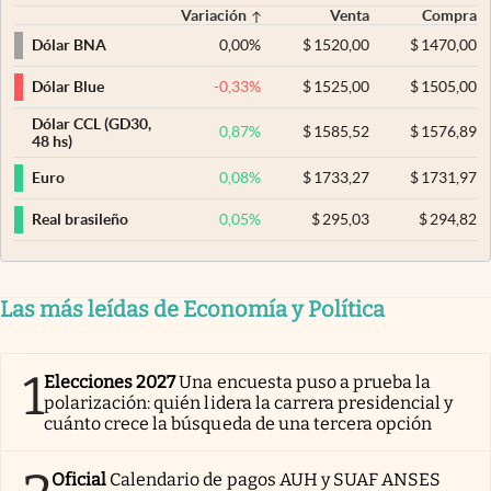
Variación
Venta
Compra
0,00
%
$
1520,00
$
1470,00
Dólar BNA
-0,33
%
$
1525,00
$
1505,00
Dólar Blue
Dólar CCL (GD30,
0,87
%
$
1585,52
$
1576,89
48 hs)
0,08
%
$
1733,27
$
1731,97
Euro
0,05
%
$
295,03
$
294,82
Real brasileño
Las más leídas de Economía y Política
1
Elecciones 2027
Una encuesta puso a prueba la
polarización: quién lidera la carrera presidencial y
cuánto crece la búsqueda de una tercera opción
Oficial
Calendario de pagos AUH y SUAF ANSES