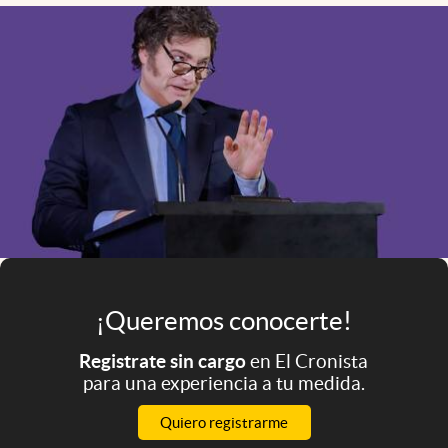
Infotechnology
Clase
Clima
Mundial 2026
Eventos Corporativos
El Cronista Studio
Mediakit
abre en nueva pestaña
Argentina
¡Queremos conocerte!
Registrate sin cargo
en El Cronista
para una experiencia a tu medida.
Quiero registrarme