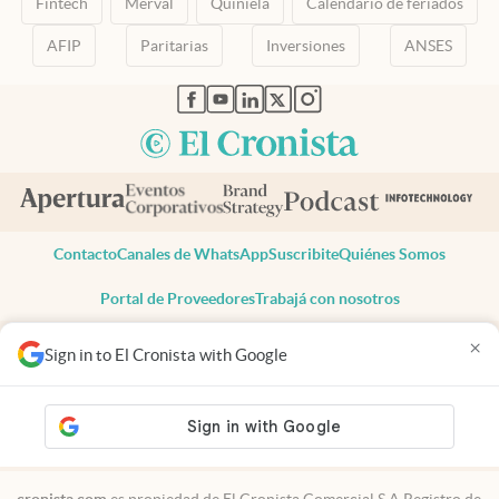
Fintech
Merval
Quiniela
Calendario de feriados
AFIP
Paritarias
Inversiones
ANSES
abre en nueva pestaña
abre en nueva pestaña
abre en nueva pestaña
abre en nueva pestaña
abre en nueva pestaña
Contacto
Canales de WhatsApp
Suscribite
Quiénes Somos
Portal de Proveedores
Trabajá con nosotros
Copyright 2025 cronista.com
×
Sign in to El Cronista with Google
Todos los derechos reservados
Términos y condiciones
Privacidad
Consentimiento
Tel:
+54 11 7078-3270