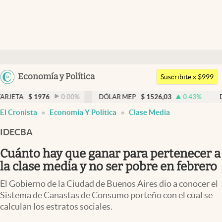
Últimas noticias
Dólar
Argentina
Economía y Política
Members
Suscribite x $999
España
Economía y Política
0.00
%
DÓLAR MEP
$
1526,03
0.43
%
DÓLAR BNA
$
1
México
El Cronista
Economía Y Política
Clase Media
Finanzas y Mercados
USA
IDECBA
Mercados Online
Colombia
Uruguay
Cuánto hay que ganar para pertenecer a
Negocios
la clase media y no ser pobre en febrero
Columnistas
El Gobierno de la Ciudad de Buenos Aires dio a conocer el
Otras secciones
Sistema de Canastas de Consumo porteño con el cual se
calculan los estratos sociales.
Apertura