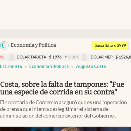
Últimas noticias
Dólar
Argentina
Economía y Política
Members
Suscribite x $999
España
Economía y Política
LAR TARJETA
$
1976
0.00
%
DÓLAR MEP
$
1526,03
0.43
%
México
El Cronista
Economía Y Política
Augusto Costa
Finanzas y Mercados
USA
Mercados Online
Colombia
Costa, sobre la falta de tampones: "Fue
Uruguay
Negocios
una especie de corrida en su contra"
Columnistas
El secretario de Comercio aseguró que es una "operación
de prensa que intenta deslegitimar el sistema de
Otras secciones
administración del comercio exterior del Gobierno".
Apertura