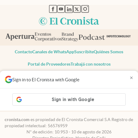
abre en nueva pestaña
abre en nueva pestaña
abre en nueva pestaña
abre en nueva pestaña
abre en nueva pestaña
Contacto
Canales de WhatsApp
Suscribite
Quiénes Somos
Portal de Proveedores
Trabajá con nosotros
Copyright 2025 cronista.com
×
Sign in to El Cronista with Google
Todos los derechos reservados
Términos y condiciones
Privacidad
Consentimiento
Tel:
+54 11 7078-3270
cronista.com
es propiedad de El Cronista Comercial S.A Registro de
propiedad intelectual: 56576959
N° de edición: 10.953 - 10 de agosto de 2026