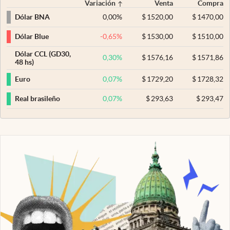
Variación
Venta
Compra
0,00
%
$
1520,00
$
1470,00
Dólar BNA
-0,65
%
$
1530,00
$
1510,00
Dólar Blue
Dólar CCL (GD30,
0,30
%
$
1576,16
$
1571,86
48 hs)
0,07
%
$
1729,20
$
1728,32
Euro
0,07
%
$
293,63
$
293,47
Real brasileño