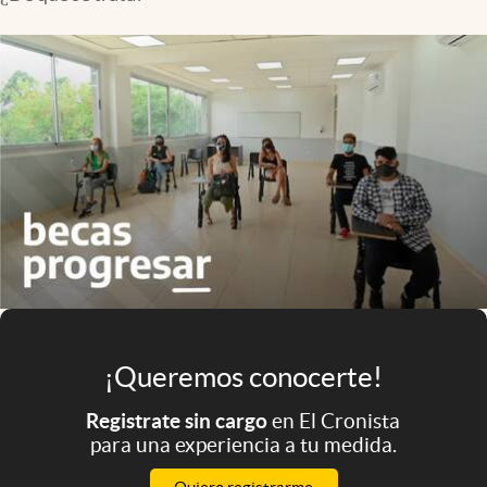
Infotechnology
Clase
Clima
Mundial 2026
Eventos Corporativos
El Cronista Studio
Mediakit
abre en nueva pestaña
Argentina
¡Queremos conocerte!
Registrate sin cargo
en El Cronista
para una experiencia a tu medida.