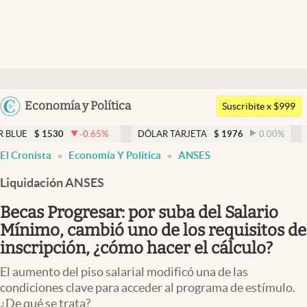
Últimas noticias
Dólar
Argentina
Economía y Política
Members
Suscribite x $999
España
Economía y Política
-0.65
%
DÓLAR TARJETA
$
1976
0.00
%
DÓLAR MEP
$
1
México
El Cronista
Economía Y Política
ANSES
Finanzas y Mercados
USA
Liquidación ANSES
Mercados Online
Colombia
Uruguay
Becas Progresar: por suba del Salario
Negocios
Mínimo, cambió uno de los requisitos de
Columnistas
inscripción, ¿cómo hacer el cálculo?
Otras secciones
El aumento del piso salarial modificó una de las
condiciones clave para acceder al programa de estímulo.
Apertura
¿De qué se trata?