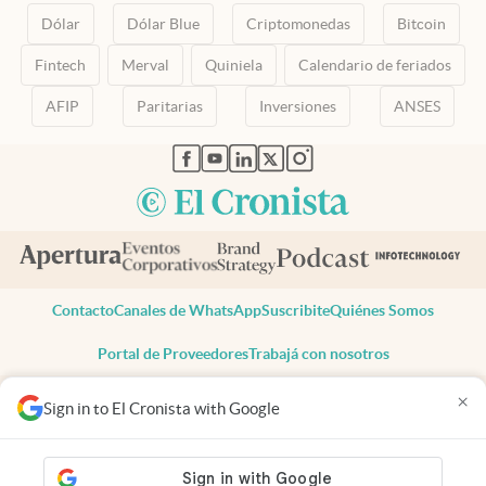
Dólar
Dólar Blue
Criptomonedas
Bitcoin
Fintech
Merval
Quiniela
Calendario de feriados
AFIP
Paritarias
Inversiones
ANSES
abre en nueva pestaña
abre en nueva pestaña
abre en nueva pestaña
abre en nueva pestaña
abre en nueva pestaña
Contacto
Canales de WhatsApp
Suscribite
Quiénes Somos
Portal de Proveedores
Trabajá con nosotros
Copyright 2025 cronista.com
×
Sign in to El Cronista with Google
Todos los derechos reservados
Términos y condiciones
Privacidad
Consentimiento