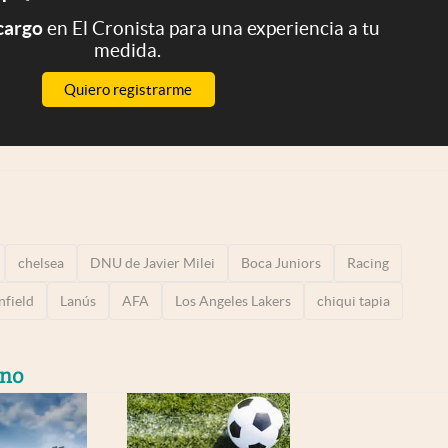
 cargo
en El Cronista para una experiencia a tu
medida.
Quiero registrarme
chelsea
DNU de Javier Milei
Boca Juniors
Racing
nfield
Lanús
AFA
Los Angeles Lakers
chiqui tapia
ino