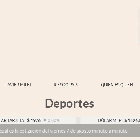
JAVIER MILEI
RIESGO PAÍS
QUIÉN ES QUIÉN
Deportes
TA
$
1976
0.00
%
DÓLAR MEP
$
1526,03
0.43
ización del viernes 7 de agosto minuto a minuto