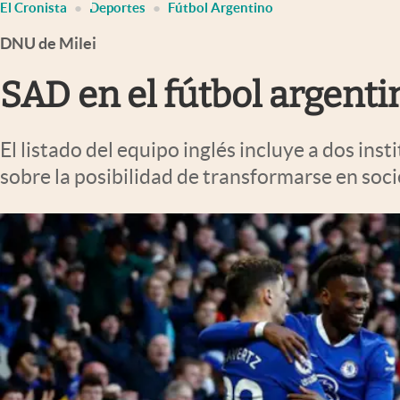
El Cronista
Deportes
Fútbol Argentino
Infotechnology
DNU de Milei
Clase
Clima
SAD en el fútbol argenti
Mundial 2026
Eventos Corporativos
El listado del equipo inglés incluye a dos ins
sobre la posibilidad de transformarse en so
El Cronista Studio
Mediakit
abre en nueva pestaña