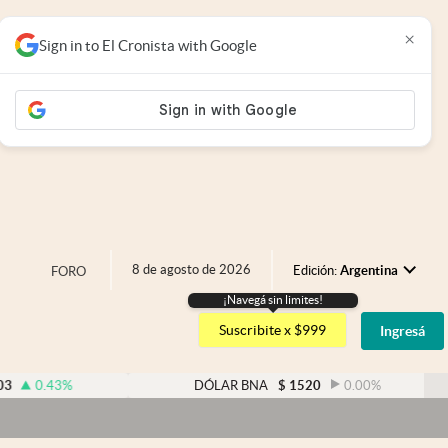
×
Sign in to El Cronista with Google
8 de agosto de 2026
Edición:
Argentina
FORO
¡Navegá sin limites!
Argentina
Suscribite x $999
Ingresá
España
México
%
DÓLAR BNA
$
1520
0.00
%
USA
Colombia