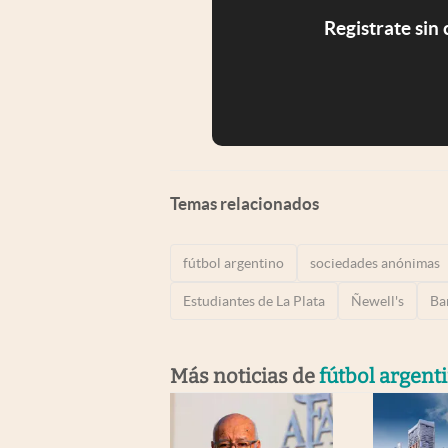
Registrate sin
Temas relacionados
fútbol argentino
sociedades anónimas
Estudiantes de La Plata
Ñewell's
Ba
Más noticias de
fútbol argent