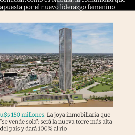
apuesta por el nuevo liderazgo femenino
u$s 150 millones
.
La joya inmobiliaria que
“se vende sola”: será la nueva torre más alta
del país y dará 100% al río