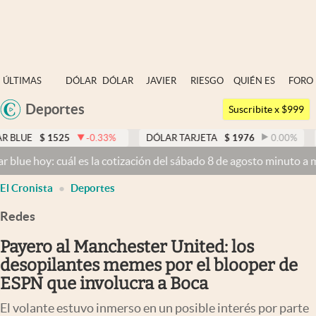
Últimas noticias
ÚLTIMAS
DÓLAR
DÓLAR
JAVIER
RIESGO
QUIÉN ES
FORO
Dólar
NOTICIAS
BLUE
MILEI
PAÍS
QUIÉN
Deportes
Argentina
Members
Suscribite x $999
España
Economía y Política
525
-0.33
%
DÓLAR TARJETA
$
1976
0.00
%
DÓLAR M
México
 cuál es la cotización del sábado 8 de agosto minuto a minuto
Dólar
Finanzas y Mercados
USA
El Cronista
Deportes
Mercados Online
Colombia
Uruguay
Redes
Negocios
Payero al Manchester United: los
Columnistas
desopilantes memes por el blooper de
Otras secciones
ESPN que involucra a Boca
Apertura
El volante estuvo inmerso en un posible interés por parte