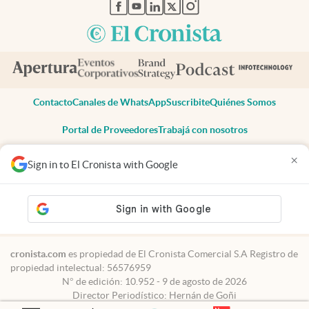
abre en nueva pestaña
abre en nueva pestaña
abre en nueva pestaña
abre en nueva pestaña
abre en nueva pestaña
Contacto
Canales de WhatsApp
Suscribite
Quiénes Somos
Portal de Proveedores
Trabajá con nosotros
Copyright 2025 cronista.com
×
Sign in to El Cronista with Google
Todos los derechos reservados
Términos y condiciones
Privacidad
Consentimiento
Tel:
+54 11 7078-3270
cronista.com
es propiedad de El Cronista Comercial S.A Registro de
propiedad intelectual: 56576959
N° de edición: 10.952 - 9 de agosto de 2026
Director Periodístico: Hernán de Goñi