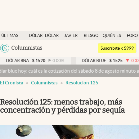
Últimas noticias
ÚLTIMAS
DÓLAR
DÓLAR
JAVIER
RIESGO
QUIÉN ES
FORO
Dólar
NOTICIAS
BLUE
MILEI
PAÍS
QUIÉN
Argentina
Columnistas
Members
Suscribite x $999
España
Economía y Política
R BNA
$
1520
0.00
%
DÓLAR BLUE
$
1525
-0.33
%
México
oy: cuál es la cotización del sábado 8 de agosto minuto a minuto
Dó
Finanzas y Mercados
USA
El Cronista
Columnistas
Resolucion 125
Mercados Online
Colombia
Uruguay
Negocios
Resolución 125: menos trabajo, más
Columnistas
concentración y pérdidas por sequía
Otras secciones
Apertura