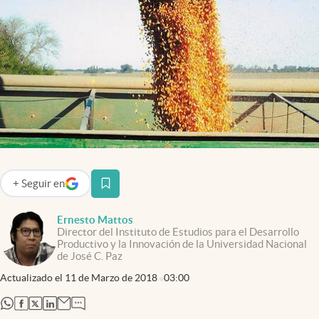
Infotechnology
Clase
Clima
Mundial 2026
Eventos Corporativos
El Cronista Studio
Mediakit
+
Seguir
en
abre en nueva pestaña
abre en nueva pestaña
Argentina
Ernesto Mattos
Director del Instituto de Estudios para el Desarrollo
Productivo y la Innovación de la Universidad Nacional
de José C. Paz
Actualizado el
11 de Marzo de 2018
03:00
abre en nueva pestaña
abre en nueva pestaña
abre en nueva pestaña
abre en nueva pestaña