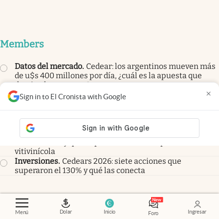
Members
Datos del mercado
.
Cedear: los argentinos mueven más
de u$s 400 millones por día, ¿cuál es la apuesta que
domina las carteras?
×
Deuda
.
A pesar de la volatilidad global, los bonos
Sign in to El Cronista with Google
argentinos resisten: cuáles son las causas
Pasillos en off
.
Furia con el Coloso, disculpas y
empresarios irritados sin respuesta
En alerta
.
¿Cambia el vino para siempre? La letra chica
de la nueva ley que impulsa el Gobierno para el sector
vitivinícola
Inversiones
.
Cedears 2026: siete acciones que
superaron el 130% y qué las conecta
Dolar
Inicio
Ingresar
Menú
Noticias de tu interés
Foro