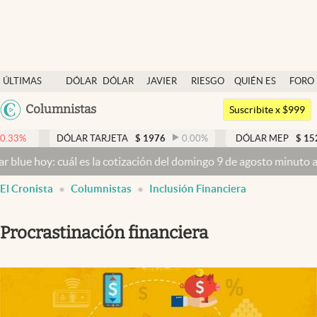
Últimas noticias
ÚLTIMAS
DÓLAR
DÓLAR
JAVIER
RIESGO
QUIÉN ES
FORO
Dólar
NOTICIAS
BLUE
MILEI
PAÍS
QUIÉN
Argentina
Columnistas
Members
Suscribite x $999
España
Economía y Política
DÓLAR TARJETA
$
1976
0.00
%
DÓLAR MEP
$
1526,03
México
oy: cuál es la cotización del domingo 9 de agosto minuto a minuto
Finanzas y Mercados
USA
El Cronista
Columnistas
Inclusión Financiera
Mercados Online
Colombia
Uruguay
Negocios
Procrastinación financiera
Columnistas
Otras secciones
Apertura