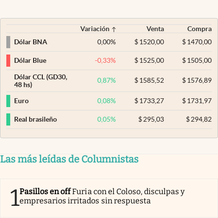
Variación
Venta
Compra
0,00
%
$
1520,00
$
1470,00
Dólar BNA
-0,33
%
$
1525,00
$
1505,00
Dólar Blue
Dólar CCL (GD30,
0,87
%
$
1585,52
$
1576,89
48 hs)
0,08
%
$
1733,27
$
1731,97
Euro
0,05
%
$
295,03
$
294,82
Real brasileño
Las más leídas de Columnistas
1
Pasillos en off
Furia con el Coloso, disculpas y
empresarios irritados sin respuesta